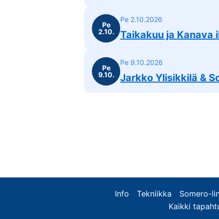
Pe 2.10.2026
Pe
2.10.
Taikakuu ja Kanava i
Pe 9.10.2026
Pe
9.10.
Jarkko Ylisikkilä & S
Info
Tekniikka
Somero-lin
Kaikki tapah