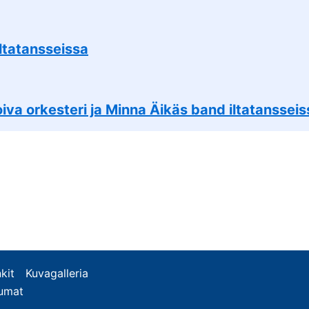
ltatansseissa
oiva orkesteri ja Minna Äikäs band iltatansseis
kit
Kuvagalleria
tumat