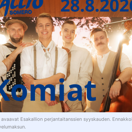
 avaavat Esakallion perjantaitanssien syyskauden. Ennakkol
lvelumaksun.