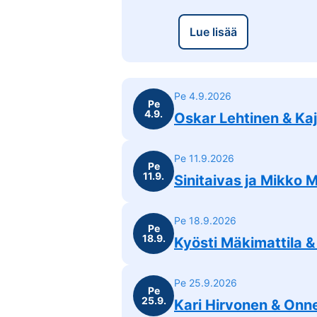
Lue lisää
Pe 4.9.2026
Pe
4.9.
Oskar Lehtinen & Kaj
Pe 11.9.2026
Pe
11.9.
Sinitaivas ja Mikko 
Pe 18.9.2026
Pe
18.9.
Kyösti Mäkimattila &
Pe 25.9.2026
Pe
25.9.
Kari Hirvonen & Onne