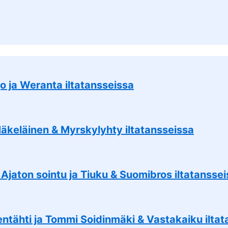
o ja Weranta iltatansseissa
Mäkeläinen & Myrskylyhty iltatansseissa
 Ajaton sointu ja Tiuku & Suomibros iltatansse
ntähti ja Tommi Soidinmäki & Vastakaiku iltat