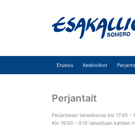
Siirry
sisältöön
Etusivu
Keskiviikot
Perjanta
Perjantait
Perjantaisin tanssikurssi klo 17:45 – 
Klo 19:00 – 0:15 tanssitaan kahden h