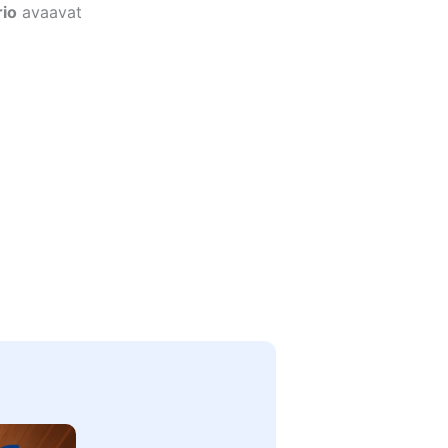
rio
avaavat