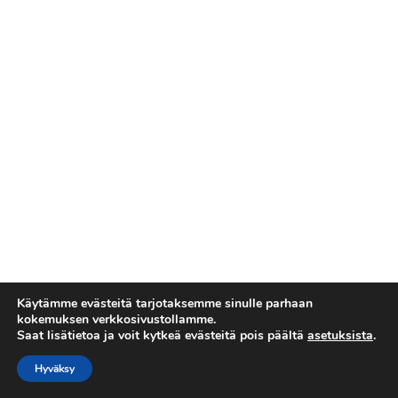
Käytämme evästeitä tarjotaksemme sinulle parhaan
kokemuksen verkkosivustollamme.
Saat lisätietoa ja voit kytkeä evästeitä pois päältä
asetuksista
.
Tietosuojaseloste
Copyright © 2026 Esakallio
Hyväksy