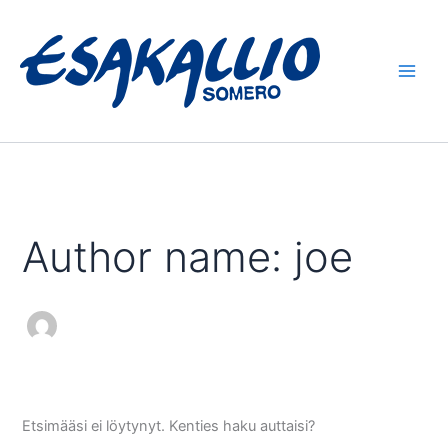
Siirry
sisältöön
Author name: joe
Etsimääsi ei löytynyt. Kenties haku auttaisi?