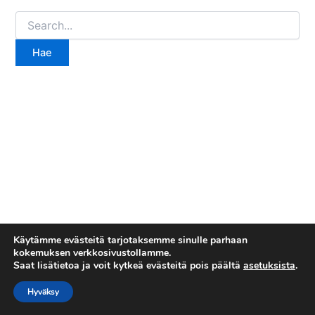
Search
for:
Käytämme evästeitä tarjotaksemme sinulle parhaan
kokemuksen verkkosivustollamme.
Saat lisätietoa ja voit kytkeä evästeitä pois päältä
asetuksista
.
Tietosuojaseloste
Copyright © 2026 Esakallio
Hyväksy