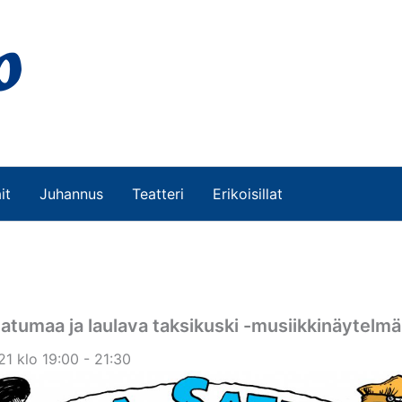
it
Juhannus
Teatteri
Erikoisillat
atumaa ja laulava taksikuski -musiikkinäytelmä
1 klo 19:00 - 21:30