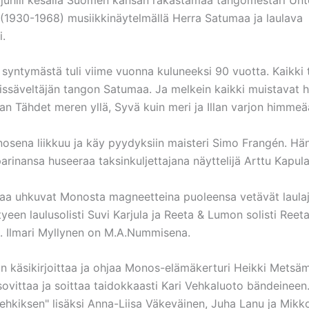
(1930-1968) musiikkinäytelmällä Herra Satumaa ja laulava
i.
yntymästä tuli viime vuonna kuluneeksi 90 vuotta. Kaikki 
issäveltäjän tangon Satumaa. Ja melkein kaikki muistavat 
an Tähdet meren yllä, Syvä kuin meri ja Illan varjon himmeä
osena liikkuu ja käy pyydyksiin maisteri Simo Frangén. Hä
aparinansa huseeraa taksinkuljettajana näyttelijä Arttu Kapula
aa uhkuvat Monosta magneetteina puoleensa vetävät laulaja
een laulusolisti Suvi Karjula ja Reeta & Lumon solisti Reet
. Ilmari Myllynen on M.A.Nummisena.
 käsikirjoittaa ja ohjaa Monos-elämäkerturi Heikki Metsäm
sovittaa ja soittaa taidokkaasti Kari Vehkaluoto bändeineen
ehkiksen" lisäksi Anna-Liisa Väkeväinen, Juha Lanu ja Mikk