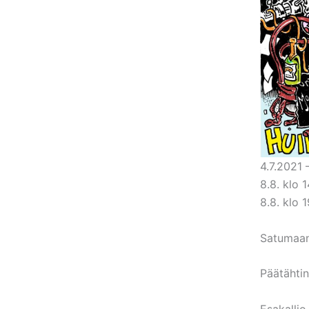
4.7.2021 
8.8. klo
8.8. klo
Satumaan
Päätähtin
Esakallio