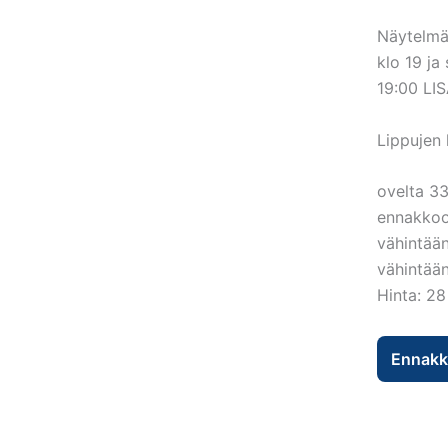
Näytelmää
klo 19 ja
19:00 L
Lippujen 
ovelta 3
ennakko
vähintää
vähintää
Hinta: 28
Ennakk