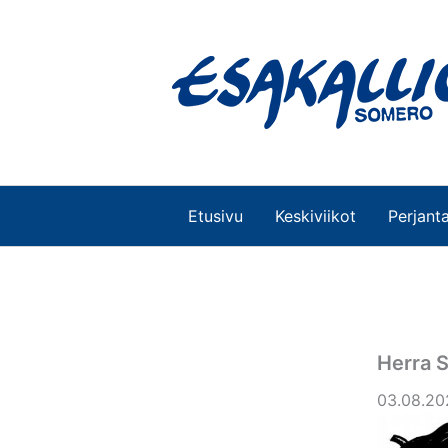
Siirry
sisältöön
Etusivu
Keskiviikot
Perjanta
Herra S
03.08.202