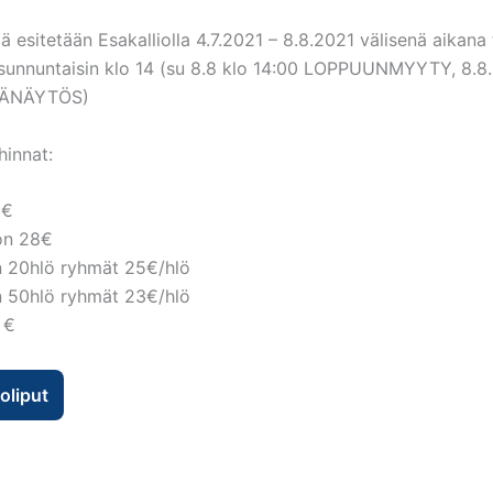
 esitetään Esakalliolla 4.7.2021 – 8.8.2021 välisenä aikana t
 sunnuntaisin klo 14 (su 8.8 klo 14:00 LOPPUUNMYYTY, 8.8.
ISÄNÄYTÖS)
hinnat:
3€
on 28€
n 20hlö ryhmät 25€/hlö
n 50hlö ryhmät 23€/hlö
 €
oliput