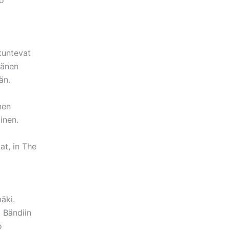
tuntevat
hänen
än.
nen
inen.
t, in The
a
äki.
. Bändiin
o