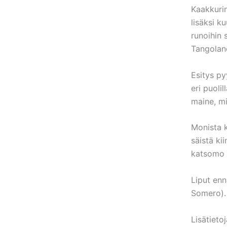
Kaakkuri
lisäksi k
runoihin 
Tangolan
Esitys py
eri puoli
maine, mi
Monista k
säistä kii
katsomo 
Liput enn
Somero). 
Lisätieto