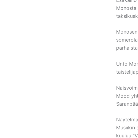
Monosta 
taksikusk
Monosen s
somerola
parhaista
Unto Mon
taistelij
Naisvoim
Mood yhty
Saranpää
Näytelmän
Musiikin 
kuuluu "V