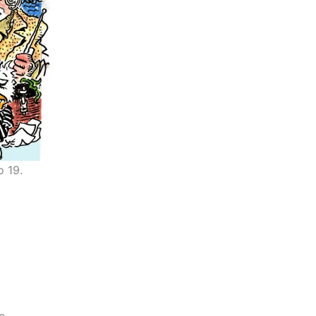
o 19.
to