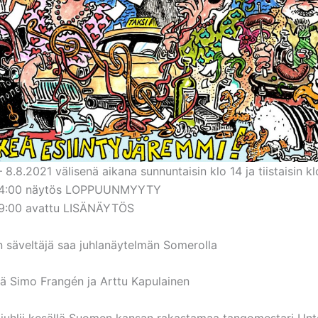
– 8.8.2021 välisenä aikana sunnuntaisin klo 14 ja tiistaisin kl
 14:00 näytös LOPPUUNMYYTY
 19:00 avattu LISÄNÄYTÖS
 säveltäjä saa juhlanäytelmän Somerolla
ä Simo Frangén ja Arttu Kapulainen
 juhlii kesällä Suomen kansan rakastamaa tangomestari Un