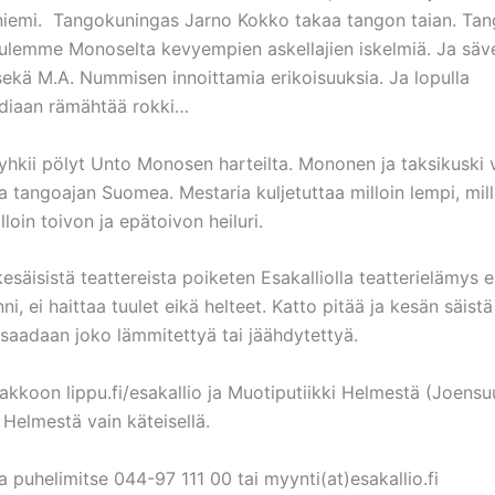
niemi. Tangokuningas Jarno Kokko takaa tangon taian. Tan
uulemme Monoselta kevyempien askellajien iskelmiä. Ja säve
sekä M.A. Nummisen innoittamia erikoisuuksia. Ja lopulla
diaan rämähtää rokki…
yhkii pölyt Unto Monosen harteilta. Mononen ja taksikuski v
lla tangoajan Suomea. Mestaria kuljetuttaa milloin lempi, mil
lloin toivon ja epätoivon heiluri.
esäisistä teattereista poiketen Esakalliolla teatterielämys e
nni, ei haittaa tuulet eikä helteet. Katto pitää ja kesän säist
saadaan joko lämmitettyä tai jäähdytettyä.
akkoon lippu.fi/esakallio ja Muotiputiikki Helmestä (Joensuu
Helmestä vain käteisellä.
ja puhelimitse 044-97 111 00 tai myynti(at)esakallio.fi