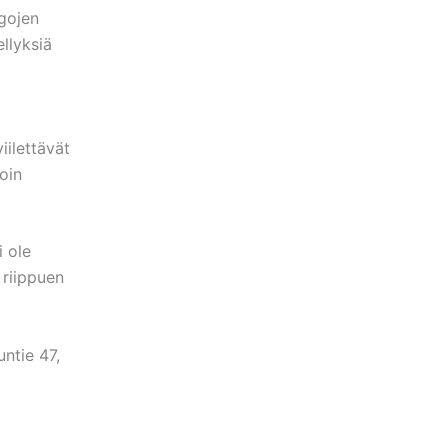
gojen
llyksiä
iilettävät
loin
i ole
ä riippuen
ntie 47,