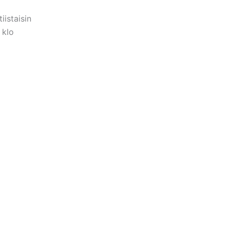
iistaisin
 klo