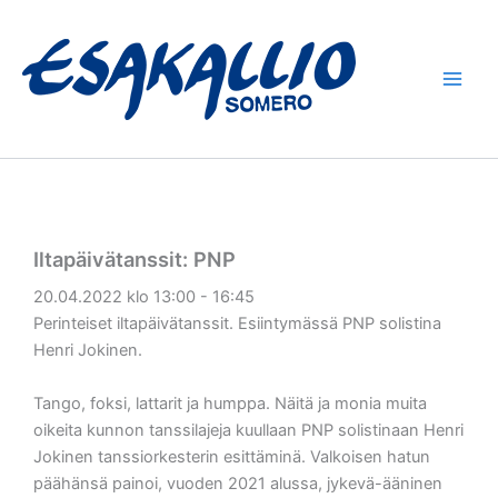
Siirry
sisältöön
Iltapäivätanssit: PNP
20.04.2022 klo 13:00 - 16:45
Perinteiset iltapäivätanssit. Esiintymässä PNP solistina
Henri Jokinen.
Tango, foksi, lattarit ja humppa. Näitä ja monia muita
oikeita kunnon tanssilajeja kuullaan PNP solistinaan Henri
Jokinen tanssiorkesterin esittäminä. Valkoisen hatun
päähänsä painoi, vuoden 2021 alussa, jykevä-ääninen