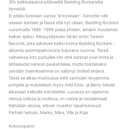
30v keikkataukoa pitäneeltä Badding Rockersilta
terveisiä:
Ei pitäisi koskaan sanoa ”ei koskaan”. Sanottiin silti
useaan kertaan ja tässä sitä nyt ollaan; Badding Rockers
vuosimallia 1986 -1989 palaa yhteen, ainakin muutaman
keikan ajaksi. Alkusysäyksen tähän antoi Turenki
Records, joka julkaisee kaikki kolme Badding Rockers -
albumia uusintapainoksina kuluvana vuonna. Tässä
vaiheessa into pursuilee niin että saranat ovat irrota ja
lattialaudat senkun paukahtelee, mutta toistaiseksi
sentään treeniksemme on säilynyt (miltei) ehjänä.
Tästä se alkaa muotoutua setti vanhojen levyjemme
pohjalta ja muistellaan myös mitä Elvis- ja Berry-biisejä
aikanaan keikoilla kierrätettiin. Luvassa on rajatonta
riemua rollissa ja mollissa, on rokkia ja rautalankaa!
Nähdään elossa, elävän musiikin tapahtumissa!
Parhain terkuin; Marko, Mika, Ville ja Kuja
Kokoonpano: