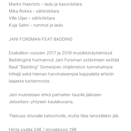
Marko Haavisto – laulu ja bassokitara
Mika Rokka – sähkökitara
Ville Uljas – sähkökitara
Kuja Salmi – rummut ja laulu
JANI FORSMAN FEAT BADDING
Esakallion vuosien 2017 ja 2019 musiikkinäytelmissä
Baddinginä hurmannut Jani Forsman ystävineen esittää
Rauli "Badding" Somerjoen ohjelmiston tunnetuimpia
hittejä sekä hieman harvinaisempia kappaleita artistin
laajasta tuotannosta.
Jani muistetaan ehkä parhaiten tauolle jääneen
Jetsetters-yhtyeen keulakuvana.
Tilaisuus istuvalle katsomolle, mutta tilaa tanssillekin jää.
Hinta ovelta 24€ / ennakkoon 19€