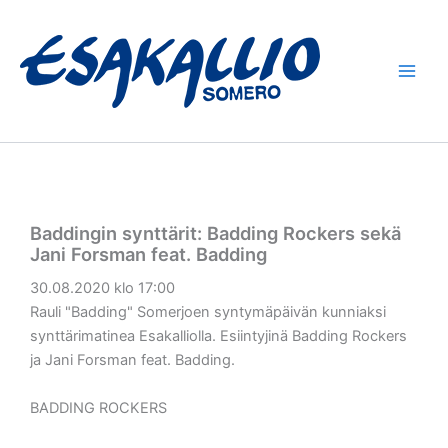
Siirry
sisältöön
Baddingin synttärit: Badding Rockers sekä
Jani Forsman feat. Badding
30.08.2020 klo 17:00
Rauli "Badding" Somerjoen syntymäpäivän kunniaksi
synttärimatinea Esakalliolla. Esiintyjinä Badding Rockers
ja Jani Forsman feat. Badding.
BADDING ROCKERS