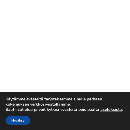
Käytämme evästeitä tarjotaksemme sinulle parhaan
kokemuksen verkkosivustollamme.
Saat lisätietoa ja voit kytkeä evästeitä pois päältä
asetuksista
.
Tietosuojaseloste
Copyright © 2026 Esakallio
Hyväksy