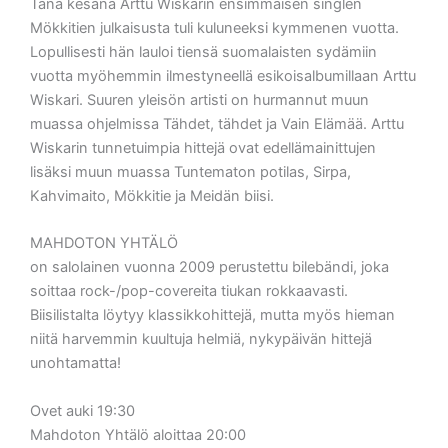
Tänä kesänä Arttu Wiskarin ensimmäisen singlen
Mökkitien julkaisusta tuli kuluneeksi kymmenen vuotta.
Lopullisesti hän lauloi tiensä suomalaisten sydämiin
vuotta myöhemmin ilmestyneellä esikoisalbumillaan Arttu
Wiskari. Suuren yleisön artisti on hurmannut muun
muassa ohjelmissa Tähdet, tähdet ja Vain Elämää. Arttu
Wiskarin tunnetuimpia hittejä ovat edellämainittujen
lisäksi muun muassa Tuntematon potilas, Sirpa,
Kahvimaito, Mökkitie ja Meidän biisi.
MAHDOTON YHTÄLÖ
on salolainen vuonna 2009 perustettu bilebändi, joka
soittaa rock-/pop-covereita tiukan rokkaavasti.
Biisilistalta löytyy klassikkohittejä, mutta myös hieman
niitä harvemmin kuultuja helmiä, nykypäivän hittejä
unohtamatta!
Ovet auki 19:30
Mahdoton Yhtälö aloittaa 20:00