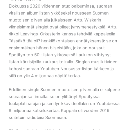
Elokuussa 2020 viidennen studioalbuminsa, suoraan
virallisen albumilistan ykköseksi nousseen Suomen
muotoisen pilven alla julkaisseen Arttu Wiskarin
viimeisimmät singlet ovat olleet jymymenestyksiä. Arttu
rikkoi Leavings-Orkesterin kanssa tehdyllä kappaleella
Tässäkö tää oli? henkilökohtaisen ennätyksensä: se on
ensimmäinen hänen biiseistään, joka on noussut
Spotifyn top 50 -listan ykköseksi! Laulu on viihtynyt
listan kärkisijoilla kuukausitolkulla. Singlen musiikkivideo
kohosi suoraan Youtuben Nousussa-listan kärkeen ja
sillä on ylic 4 miljoonaa näyttökertaa.
Edellinen single Suomen muotoisen pilven alla ei kalpene
seuraajansa rinnalla: se on ylittänyt Spotifyssa
tuplaplatinarajan ja sen lyriikkavideollakin on Youtubessa
8 miljoonaa katselukertaa. Kappale oli vuoden 2019
soitetuin radiobiisi Suomessa.