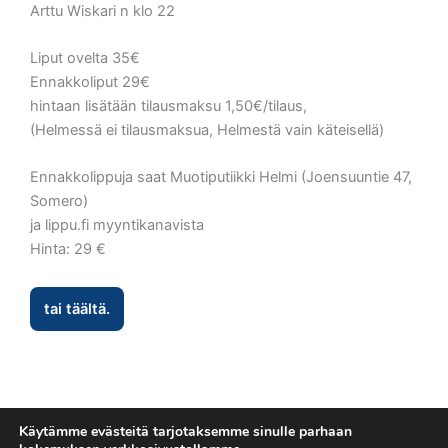
Arttu Wiskari n klo 22
Liput ovelta 35€
Ennakkoliput 29€
hintaan lisätään tilausmaksu 1,50€/tilaus,
(Helmessä ei tilausmaksua, Helmestä vain käteisellä)
Ennakkolippuja saat Muotiputiikki Helmi (Joensuuntie 47,
Somero)
ja lippu.fi myyntikanavista
Hinta: 29 €
tai täältä.
Käytämme evästeitä tarjotaksemme sinulle parhaan