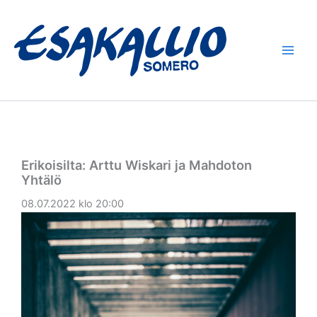
Siirry
sisältöön
Erikoisilta: Arttu Wiskari ja Mahdoton
Yhtälö
08.07.2022 klo 20:00