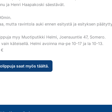
nu ja Henri Haapakoski säestävät.
90min.
kaa, mutta ravintola auki ennen esitystä ja esityksen päätytt
ippuja myy Muotiputikki Helmi, Joensuuntie 47, Somero.
vain käteisellä. Helmi avoinna ma-pe 10-17 ja la 10-13.
 €
lippuja saat myös täältä.