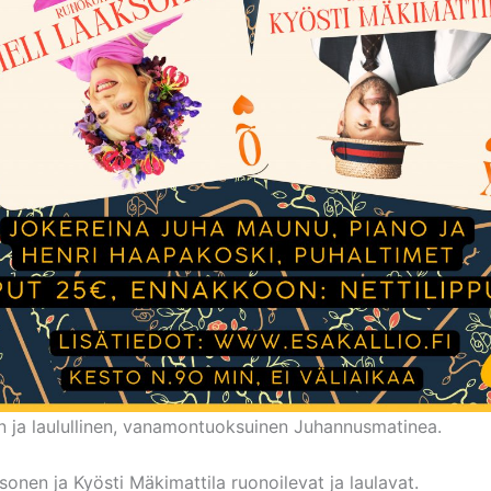
n ja laulullinen, vanamontuoksuinen Juhannusmatinea.
sonen ja Kyösti Mäkimattila ruonoilevat ja laulavat.