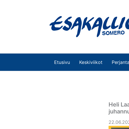
Siirry
sisältöön
Etusivu
Keskiviikot
Perjanta
Heli L
juhann
22.06.20