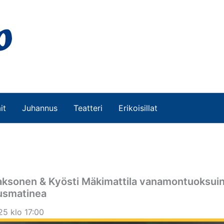
it
Juhannus
Teatteri
Erikoisillat
aaksonen & Kyösti Mäkimattila vanamontuoksui
usmatinea
25 klo 17:00