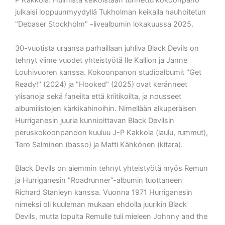
P Kakkola. Huimista keikoistaan tunnettu kokoonpano
julkaisi loppuunmyydyllä Tukholman keikalla nauhoitetun
"Debaser Stockholm" -livealbumin lokakuussa 2025.
30-vuotista uraansa parhaillaan juhliva Black Devils on
tehnyt viime vuodet yhteistyötä Ile Kallion ja Janne
Louhivuoren kanssa. Kokoonpanon studioalbumit "Get
Ready!" (2024) ja "Hooked" (2025) ovat keränneet
ylisanoja sekä faneilta että kriitikoilta, ja nousseet
albumilistojen kärkikahinoihin. Nimellään alkuperäisen
Hurriganesin juuria kunnioittavan Black Devilsin
peruskokoonpanoon kuuluu J-P Kakkola (laulu, rummut),
Tero Salminen (basso) ja Matti Kähkönen (kitara).
Black Devils on aiemmin tehnyt yhteistyötä myös Remun
ja Hurriganesin ”Roadrunner”-albumin tuottaneen
Richard Stanleyn kanssa. Vuonna 1971 Hurriganesin
nimeksi oli kuuleman mukaan ehdolla juurikin Black
Devils, mutta lopulta Remulle tuli mieleen Johnny and the