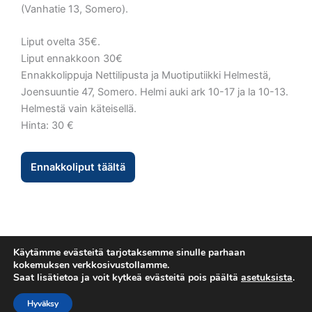
(Vanhatie 13, Somero).
Liput ovelta 35€.
Liput ennakkoon 30€
Ennakkolippuja Nettilipusta ja Muotiputiikki Helmestä,
Joensuuntie 47, Somero. Helmi auki ark 10-17 ja la 10-13.
Helmestä vain käteisellä.
Hinta: 30 €
Ennakkoliput täältä
Käytämme evästeitä tarjotaksemme sinulle parhaan
kokemuksen verkkosivustollamme.
Saat lisätietoa ja voit kytkeä evästeitä pois päältä
asetuksista
.
Tietosuojaseloste
Copyright © 2026 Esakallio
Hyväksy