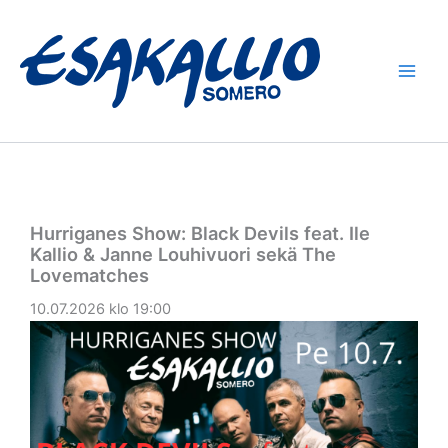
Siirry
sisältöön
Hurriganes Show: Black Devils feat. Ile
Kallio & Janne Louhivuori sekä The
Lovematches
10.07.2026 klo 19:00