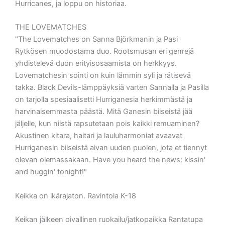
Hurricanes, ja loppu on historiaa.
THE LOVEMATCHES
"The Lovematches on Sanna Björkmanin ja Pasi
Rytkösen muodostama duo. Rootsmusan eri genrejä
yhdistelevä duon erityisosaamista on herkkyys.
Lovematchesin sointi on kuin lämmin syli ja rätisevä
takka. Black Devils-lämppäyksiä varten Sannalla ja Pasilla
on tarjolla spesiaalisetti Hurriganesia herkimmästä ja
harvinaisemmasta päästä. Mitä Ganesin biiseistä jää
jäljelle, kun niistä rapsutetaan pois kaikki remuaminen?
Akustinen kitara, haitari ja lauluharmoniat avaavat
Hurriganesin biiseistä aivan uuden puolen, jota et tiennyt
olevan olemassakaan. Have you heard the news: kissin'
and huggin' tonight!"
Keikka on ikärajaton. Ravintola K-18
Keikan jälkeen oivallinen ruokailu/jatkopaikka Rantatupa