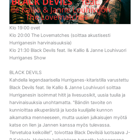
Klo 19:00 ovet
Klo 20:00 The Lovematches (soittaa akustisesti
Hurriganesin harvinaisuuksia)
Klo 21:30 Black Devils feat. Ile Kallio & Janne Louhivuori
Hurriganes Show
BLACK DEVILS
Kahdella legendaarisella Hurriganes-kitaristilla varustettu
Black Devils feat. Ile Kallio & Janne Louhivuori soittaa
Hurriganesin isoimmat hitit ja livesuosikit, uusia tuulia ja
harvinaisuuksia unohtamatta. "Bändin tavoite on
kunnioittaa alkuperäistä ja luoda kuulijalle kunnon
aikamatka menneeseen, mutta uusien julkaisujen myötä
katse on Ilen ja Jannen kanssa myös tulevassa.
Tervetuloa keikoille!”, toivottaa Black Devilsiä luotsaava J-