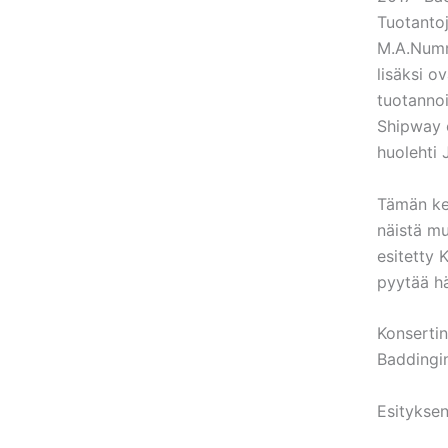
Tuotanto
M.A.Nummi
lisäksi o
tuotannoi
Shipway 
huolehti 
Tämän kes
näistä mu
esitetty 
pyytää hä
Konsertin
Baddingin
Esityksen