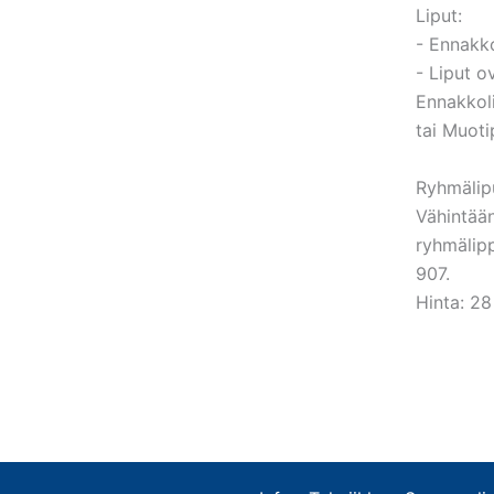
Liput:
- Ennakko
- Liput o
Ennakkoli
tai Muoti
Ryhmälip
Vähintään
ryhmälipp
907.
Hinta: 28