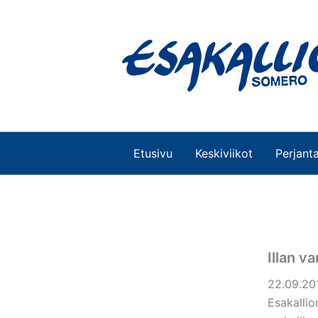
Siirry
sisältöön
Etusivu
Keskiviikot
Perjanta
Illan v
22.09.20
Esakallio