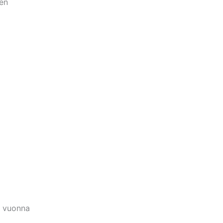
en
, vuonna