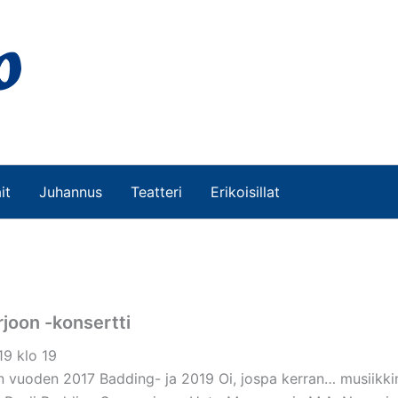
it
Juhannus
Teatteri
Erikoisillat
arjoon -konsertti
19 klo 19
n vuoden 2017 Badding- ja 2019 Oi, jospa kerran… musiikki