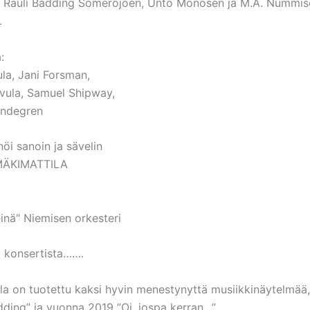
n Rauli Badding Somerojoen, Unto Monosen ja M.A. Nummis
.
:
ula, Jani Forsman,
ivula, Samuel Shipway,
ndegren
nöi sanoin ja sävelin
MÄKIMATTILA
einä" Niemisen orkesteri
a konsertista…….
lla on tuotettu kaksi hyvin menestynyttä musiikkinäytelmää
ding” ja vuonna 2019 ”Oi, jospa kerran…”