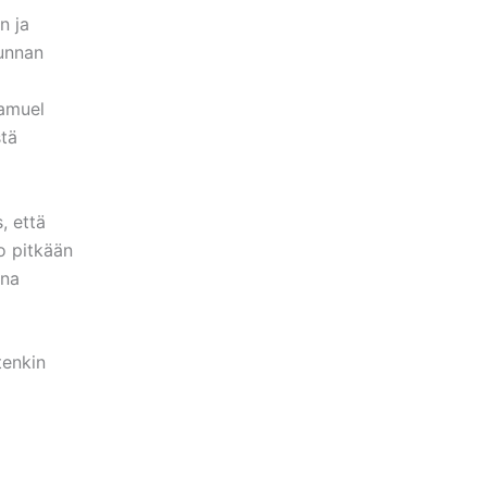
n ja
kunnan
Samuel
tä
, että
jo pitkään
ana
tenkin