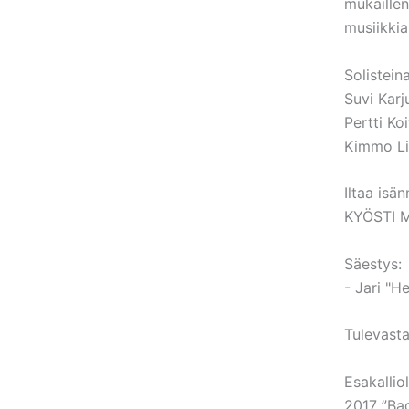
mukaille
musiikkia
Solisteina
Suvi Karj
Pertti Ko
Kimmo Li
Iltaa isän
KYÖSTI 
Säestys:
- Jari "H
Tulevast
Esakallio
2017 ”Bad