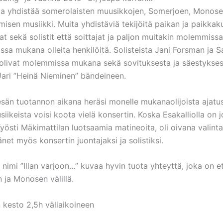
ja yhdistää somerolaisten muusikkojen, Somerjoen, Monose
sen musiikki. Muita yhdistäviä tekijöitä paikan ja paikka
vat sekä solistit että soittajat ja paljon muitakin molemmissa
ssa mukana olleita henkilöitä. Solisteista Jani Forsman ja 
olivat molemmissa mukana sekä sovituksesta ja säestykses
Jari ”Heinä Nieminen” bändeineen.
än tuotannon aikana heräsi monelle mukanaolijoista ajatus
siikeista voisi koota vielä konsertin. Koska Esakalliolla on 
Kyösti Mäkimattilan luotsaamia matineoita, oli oivana valint
net myös konsertin juontajaksi ja solistiksi.
 nimi ”Illan varjoon…” kuvaa hyvin tuota yhteyttä, joka on e
 ja Monosen välillä.
 kesto 2,5h väliaikoineen