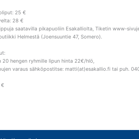
liput: 25 €
velta: 28 €
ppuja saatavilla pikapuoliin Esakalliolta, Tiketin www-sivuj
putiikki Helmestä (Joensuuntie 47, Somero).
ut:
 20 hengen ryhmille lipun hinta 22€/hlö,
ujen varaus sähköpostitse: matti(at)esakallio.fi tai puh. 0
 €