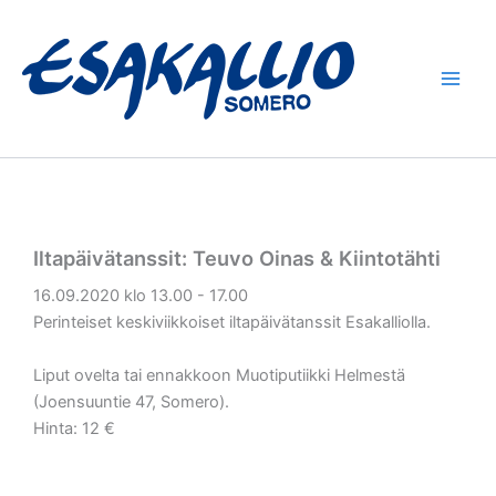
Siirry
sisältöön
Iltapäivätanssit: Teuvo Oinas & Kiintotähti
16.09.2020 klo 13.00 - 17.00
Perinteiset keskiviikkoiset iltapäivätanssit Esakalliolla.
Liput ovelta tai ennakkoon Muotiputiikki Helmestä
(Joensuuntie 47, Somero).
Hinta: 12 €