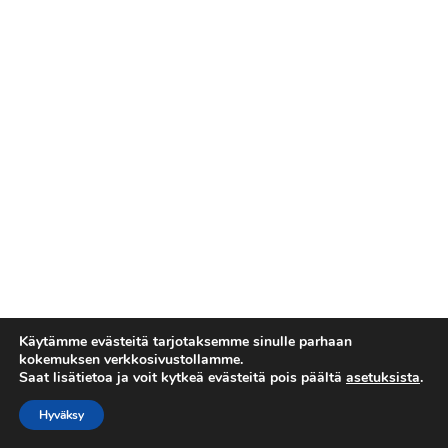
Käytämme evästeitä tarjotaksemme sinulle parhaan
kokemuksen verkkosivustollamme.
Saat lisätietoa ja voit kytkeä evästeitä pois päältä
asetuksista
.
Tietosuojaseloste
Copyright © 2026 Esakallio
Hyväksy