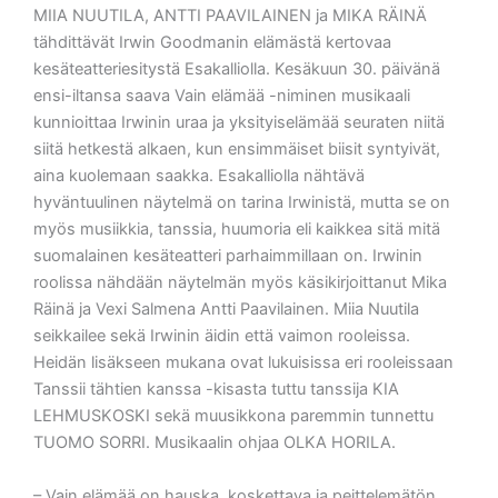
MIIA NUUTILA, ANTTI PAAVILAINEN ja MIKA RÄINÄ
tähdittävät Irwin Goodmanin elämästä kertovaa
kesäteatteriesitystä Esakalliolla. Kesäkuun 30. päivänä
ensi-iltansa saava Vain elämää -niminen musikaali
kunnioittaa Irwinin uraa ja yksityiselämää seuraten niitä
siitä hetkestä alkaen, kun ensimmäiset biisit syntyivät,
aina kuolemaan saakka. Esakalliolla nähtävä
hyväntuulinen näytelmä on tarina Irwinistä, mutta se on
myös musiikkia, tanssia, huumoria eli kaikkea sitä mitä
suomalainen kesäteatteri parhaimmillaan on. Irwinin
roolissa nähdään näytelmän myös käsikirjoittanut Mika
Räinä ja Vexi Salmena Antti Paavilainen. Miia Nuutila
seikkailee sekä Irwinin äidin että vaimon rooleissa.
Heidän lisäkseen mukana ovat lukuisissa eri rooleissaan
Tanssii tähtien kanssa -kisasta tuttu tanssija KIA
LEHMUSKOSKI sekä muusikkona paremmin tunnettu
TUOMO SORRI. Musikaalin ohjaa OLKA HORILA.
– Vain elämää on hauska, koskettava ja peittelemätön