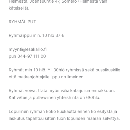
Helmestä. Joensuuntie 47, Somero (Helmestä vain
käteisellä).
RYHMÄLIPUT
Ryhmälippu min. 10 hlö 37 €
myynti@esakallio.fi
puh 044–97 111 00
Ryhmät min 10 hlö. Yli 30hlö ryhmissä sekä bussikuskille
että matkanjohtajalle lippu on ilmainen.
Ryhmät voivat tilata myös väliaikatarjoilun ennakkoon.
Kahvi/tee ja pulla/wiineri yhteishinta on 6€/hlö.
Lopullinen ryhmän koko kuukautta ennen ko esitystä ja
laskutus tapahtuu sitten tuon lopullisen määrän selvittyä.