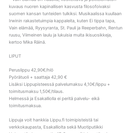
kuvaus nuoren kapinallisen kasvusta filosofoivaksi
suomen kansan tunteiden tulkiksi. Musikaalissa kuullaan
Irwinin rakastetuimpia kappaleita, kuten Ei tippa tapa,
Vain elämää, Ryysyranta, St. Pauli ja Reeperbahn, Rentun
ruusu, Viimeinen laulu ja lukuisia muita ikisuosikkeja,
kertoo Mika Räinä.
LIPUT
Peruslippu 42,90€/hlö
Pyörätuoli + saattaja 42,90 €
Lisäksi Lippupisteessä palvelumaksu 4,10€/lippu +
toimitusmaksu 1,50€/tilaus.
Helmessä ja Esakalliolla ei peritä palvelu- eikä
toimitusmaksua.
Lippuja voit hankkia Lippu.fi toimipisteistä tai
verkkokaupasta, Esakalliolta sekä Muotiputiikki