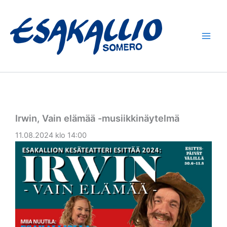
Siirry
sisältöön
Irwin, Vain elämää -musiikkinäytelmä
11.08.2024 klo 14:00