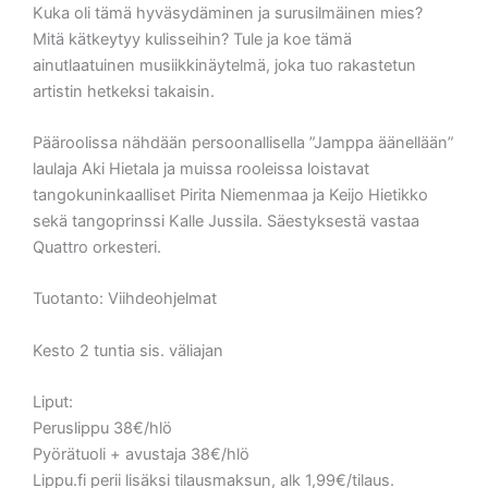
Kuka oli tämä hyväsydäminen ja surusilmäinen mies?
Mitä kätkeytyy kulisseihin? Tule ja koe tämä
ainutlaatuinen musiikkinäytelmä, joka tuo rakastetun
artistin hetkeksi takaisin.
Pääroolissa nähdään persoonallisella ”Jamppa äänellään”
laulaja Aki Hietala ja muissa rooleissa loistavat
tangokuninkaalliset Pirita Niemenmaa ja Keijo Hietikko
sekä tangoprinssi Kalle Jussila. Säestyksestä vastaa
Quattro orkesteri.
Tuotanto: Viihdeohjelmat
Kesto 2 tuntia sis. väliajan
Liput:
Peruslippu 38€/hlö
Pyörätuoli + avustaja 38€/hlö
Lippu.fi perii lisäksi tilausmaksun, alk 1,99€/tilaus.