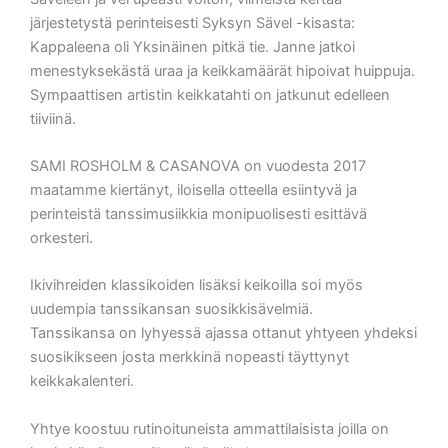
järjestetystä perinteisesti Syksyn Sävel -kisasta:
Kappaleena oli Yksinäinen pitkä tie. Janne jatkoi
menestyksekästä uraa ja keikkamäärät hipoivat huippuja.
Sympaattisen artistin keikkatahti on jatkunut edelleen
tiiviinä.
SAMI ROSHOLM & CASANOVA on vuodesta 2017
maatamme kiertänyt, iloisella otteella esiintyvä ja
perinteistä tanssimusiikkia monipuolisesti esittävä
orkesteri.
Ikivihreiden klassikoiden lisäksi keikoilla soi myös
uudempia tanssikansan suosikkisävelmiä.
Tanssikansa on lyhyessä ajassa ottanut yhtyeen yhdeksi
suosikikseen josta merkkinä nopeasti täyttynyt
keikkakalenteri.
Yhtye koostuu rutinoituneista ammattilaisista joilla on