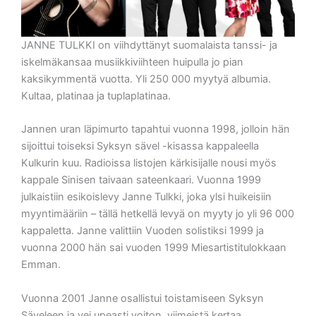
JANNE TULKKI on viihdyttänyt suomalaista tanssi- ja
iskelmäkansaa musiikkiviihteen huipulla jo pian
kaksikymmentä vuotta. Yli 250 000 myytyä albumia.
Kultaa, platinaa ja tuplaplatinaa.
Jannen uran läpimurto tapahtui vuonna 1998, jolloin hän
sijoittui toiseksi Syksyn sävel -kisassa kappaleella
Kulkurin kuu. Radioissa listojen kärkisijalle nousi myös
kappale Sinisen taivaan sateenkaari. Vuonna 1999
julkaistiin esikoislevy Janne Tulkki, joka ylsi huikeisiin
myyntimääriin – tällä hetkellä levyä on myyty jo yli 96 000
kappaletta. Janne valittiin Vuoden solistiksi 1999 ja
vuonna 2000 hän sai vuoden 1999 Miesartistitulokkaan
Emman.
Vuonna 2001 Janne osallistui toistamiseen Syksyn
Säveleen ja vei upeasti voiton, viimeistä kertaa