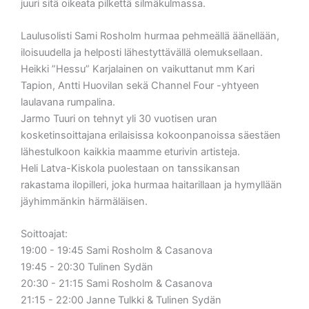
juuri sitä oikeata pilkettä silmäkulmassa.
Laulusolisti Sami Rosholm hurmaa pehmeällä äänellään,
iloisuudella ja helposti lähestyttävällä olemuksellaan.
Heikki ”Hessu” Karjalainen on vaikuttanut mm Kari
Tapion, Antti Huovilan sekä Channel Four -yhtyeen
laulavana rumpalina.
Jarmo Tuuri on tehnyt yli 30 vuotisen uran
kosketinsoittajana erilaisissa kokoonpanoissa säestäen
lähestulkoon kaikkia maamme eturivin artisteja.
Heli Latva-Kiskola puolestaan on tanssikansan
rakastama ilopilleri, joka hurmaa haitarillaan ja hymyllään
jäyhimmänkin härmäläisen.
Soittoajat:
19:00 - 19:45 Sami Rosholm & Casanova
19:45 - 20:30 Tulinen Sydän
20:30 - 21:15 Sami Rosholm & Casanova
21:15 - 22:00 Janne Tulkki & Tulinen Sydän