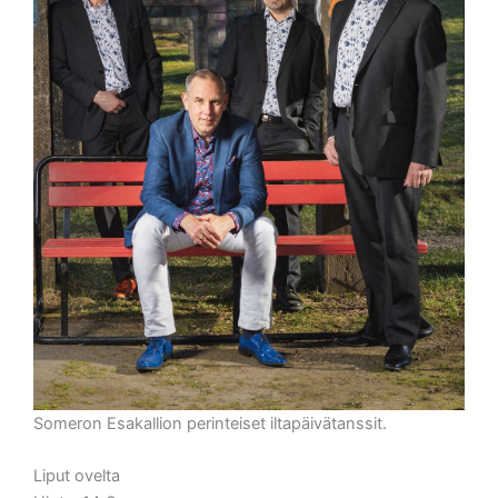
Someron Esakallion perinteiset iltapäivätanssit.
Liput ovelta