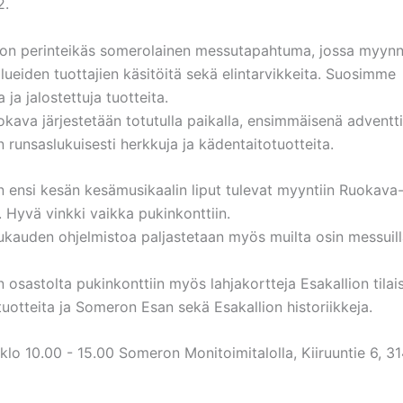
2.
on perinteikäs somerolainen messutapahtuma, jossa myynn
lueiden tuottajien käsitöitä sekä elintarvikkeita. Suosimme
 ja jalostettuja tuotteita.
kava järjestetään totutulla paikalla, ensimmäisenä adventti
on runsaslukuisesti herkkuja ja kädentaitotuotteita.
n ensi kesän kesämusikaalin liput tulevat myyntiin Ruokava
. Hyvä vinkki vaikka pukinkonttiin.
kauden ohjelmistoa paljastetaan myös muilta osin messuill
n osastolta pukinkonttiin myös lahjakortteja Esakallion tilais
uotteita ja Someron Esan sekä Esakallion historiikkeja.
. klo 10.00 - 15.00 Someron Monitoimitalolla, Kiiruuntie 6, 3