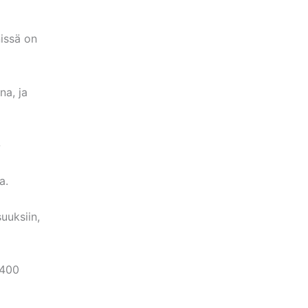
issä on
na, ja
-
a.
uuksiin,
1400