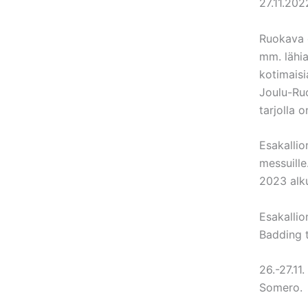
27.11.202
Ruokava 
mm. lähia
kotimaisia
Joulu-Ruo
tarjolla 
Esakallio
messuille
2023 alku
Esakallio
Badding t
26.-27.11
Somero.