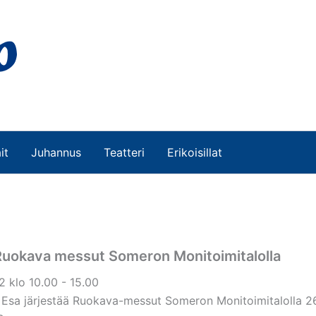
it
Juhannus
Teatteri
Erikoisillat
Ruokava messut Someron Monitoimitalolla
2 klo 10.00 - 15.00
Esa järjestää Ruokava-messut Someron Monitoimitalolla 2