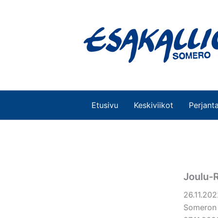
Siirry
sisältöön
Etusivu
Keskiviikot
Perjanta
Joulu-
26.11.202
Someron 