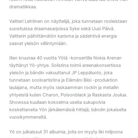
dramatiikkaa.
Valtteri Lehtinen on näyttelijä, joka tunnetaan rooleistaan
suosituissa draamasarjoissa Syke sekä Uusi Päivä.
Valtterin päihittämätön karisma ja sädehtivä energia
saavat yleisön villiintymään.
Illan kruunaa 40 vuotta Yötä -konsertilla Nokia Arenan
täyttänyt Yö-yhtye. Solistina toimii areenakonsertissa
yleisön ja bändin vakuuttanut JP Leppäluoto, joka
tunnetaan sooloartistina ja Elämäni Biisi -produktion
laulajana, mutta myös raskaamman rockin ja metallin
yhtyeistä kuten Charon, Poisonblack ja Raskasta Joulua.
Showssa kuullaan kokoelma useita sukupolvia
koskettaneita Yön järkälemäisiä hittejä, bändin jokaiselta
vuosikymmeneltä.
Yö on julkaissut 31 albumia, joita on myyty liki miljoona