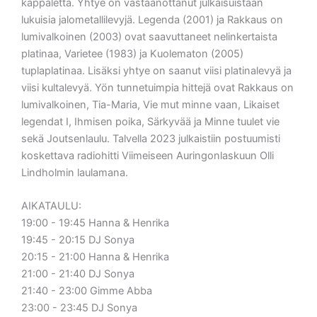
kappaletta. Yhtye on vastaanottanut julkaisuistaan
lukuisia jalometallilevyjä. Legenda (2001) ja Rakkaus on
lumivalkoinen (2003) ovat saavuttaneet nelinkertaista
platinaa, Varietee (1983) ja Kuolematon (2005)
tuplaplatinaa. Lisäksi yhtye on saanut viisi platinalevyä ja
viisi kultalevyä. Yön tunnetuimpia hittejä ovat Rakkaus on
lumivalkoinen, Tia-Maria, Vie mut minne vaan, Likaiset
legendat I, Ihmisen poika, Särkyvää ja Minne tuulet vie
sekä Joutsenlaulu. Talvella 2023 julkaistiin postuumisti
koskettava radiohitti Viimeiseen Auringonlaskuun Olli
Lindholmin laulamana.
AIKATAULU:
19:00 - 19:45 Hanna & Henrika
19:45 - 20:15 DJ Sonya
20:15 - 21:00 Hanna & Henrika
21:00 - 21:40 DJ Sonya
21:40 - 23:00 Gimme Abba
23:00 - 23:45 DJ Sonya