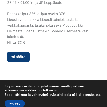
23:45 - 01:00 Yö ja JP Leppäluoto
Ennakkoliput 33€ ja liput ovelta 37€.
Lippuja voit hankkia Lippu.fi toimipisteistä tai
verkkokaupasta, Esakalliolta sekä Muotiputiikki
Helmestä. Joensuuntie 47, Somero (Helmestä vain
käteisellä).
Hinta: 33 €
tai täältä.
Käytämme evästeitä tarjotaksemme sinulle parhaan
kokemuksen verkkosivustollamme.
Saat lisätietoa ja voit kytkeä evästeitä pois päältä
asetuksista
.
Tietosuojaseloste
Copyright © 2026 Esakallio
Hyväksy