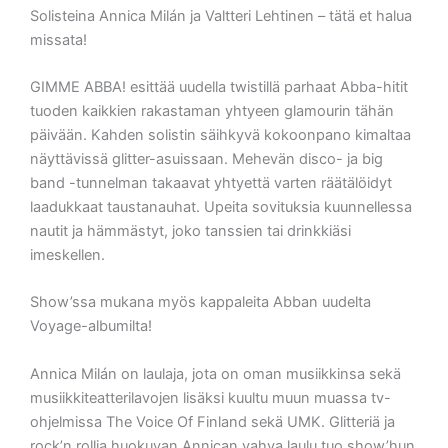
Solisteina Annica Milán ja Valtteri Lehtinen – tätä et halua
missata!
GIMME ABBA! esittää uudella twistillä parhaat Abba-hitit
tuoden kaikkien rakastaman yhtyeen glamourin tähän
päivään. Kahden solistin säihkyvä kokoonpano kimaltaa
näyttävissä glitter-asuissaan. Mehevän disco- ja big
band -tunnelman takaavat yhtyettä varten räätälöidyt
laadukkaat taustanauhat. Upeita sovituksia kuunnellessa
nautit ja hämmästyt, joko tanssien tai drinkkiäsi
imeskellen.
Show’ssa mukana myös kappaleita Abban uudelta
Voyage-albumilta!
Annica Milán on laulaja, jota on oman musiikkinsa sekä
musiikkiteatterilavojen lisäksi kuultu muun muassa tv-
ohjelmissa The Voice Of Finland sekä UMK. Glitteriä ja
rock’n rollia huokuvan Annican vahva laulu tuo show’hun