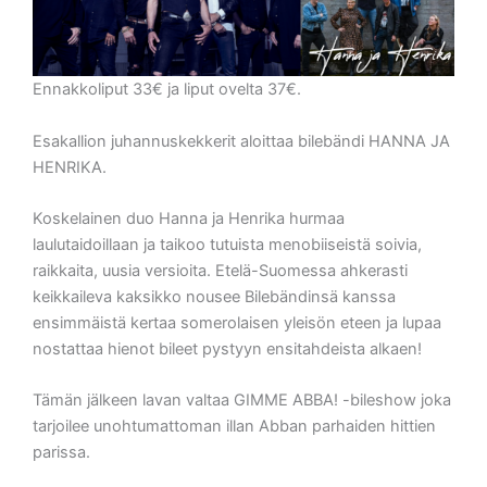
Ennakkoliput 33€ ja liput ovelta 37€.
Esakallion juhannuskekkerit aloittaa bilebändi HANNA JA
HENRIKA.
Koskelainen duo Hanna ja Henrika hurmaa
laulutaidoillaan ja taikoo tutuista menobiiseistä soivia,
raikkaita, uusia versioita. Etelä-Suomessa ahkerasti
keikkaileva kaksikko nousee Bilebändinsä kanssa
ensimmäistä kertaa somerolaisen yleisön eteen ja lupaa
nostattaa hienot bileet pystyyn ensitahdeista alkaen!
Tämän jälkeen lavan valtaa GIMME ABBA! -bileshow joka
tarjoilee unohtumattoman illan Abban parhaiden hittien
parissa.