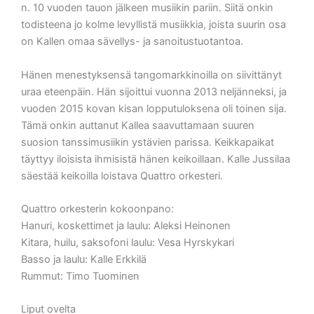
n. 10 vuoden tauon jälkeen musiikin pariin. Siitä onkin
todisteena jo kolme levyllistä musiikkia, joista suurin osa
on Kallen omaa sävellys- ja sanoitustuotantoa.
Hänen menestyksensä tangomarkkinoilla on siivittänyt
uraa eteenpäin. Hän sijoittui vuonna 2013 neljänneksi, ja
vuoden 2015 kovan kisan lopputuloksena oli toinen sija.
Tämä onkin auttanut Kallea saavuttamaan suuren
suosion tanssimusiikin ystävien parissa. Keikkapaikat
täyttyy iloisista ihmisistä hänen keikoillaan. Kalle Jussilaa
säestää keikoilla loistava Quattro orkesteri.
Quattro orkesterin kokoonpano:
Hanuri, koskettimet ja laulu: Aleksi Heinonen
Kitara, huilu, saksofoni laulu: Vesa Hyrskykari
Basso ja laulu: Kalle Erkkilä
Rummut: Timo Tuominen
Liput ovelta