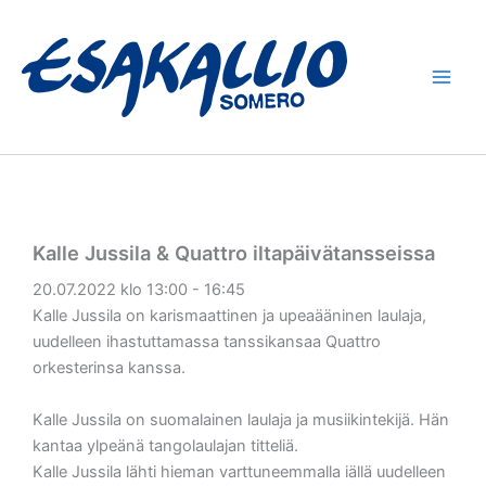
Siirry
sisältöön
Kalle Jussila & Quattro iltapäivätansseissa
20.07.2022 klo 13:00 - 16:45
Kalle Jussila on karismaattinen ja upeaääninen laulaja,
uudelleen ihastuttamassa tanssikansaa Quattro
orkesterinsa kanssa.
Kalle Jussila on suomalainen laulaja ja musiikintekijä. Hän
kantaa ylpeänä tangolaulajan titteliä.
Kalle Jussila lähti hieman varttuneemmalla iällä uudelleen