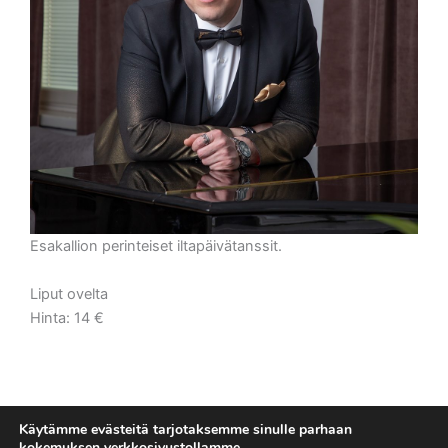
Esakallion perinteiset iltapäivätanssit.
Liput ovelta
Hinta: 14 €
Käytämme evästeitä tarjotaksemme sinulle parhaan
kokemuksen verkkosivustollamme.