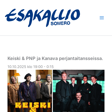
Siirry
sisältöön
Keiski & PNP ja Kanava perjantaitansseissa.
10.10.2025 klo 19:00 - 0:15