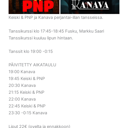
Keiski & PNP ja Kanava perjantai-illan tansseissa.
Tanssikurssi klo 17:45-18:45 Fusku, Markku Saari
Tanssikurssi kuuluu lipun hintaan.
Tanssit klo 19:00 -0:15
PÄIVITETTY AIKATAULU
19:00 Kanava
19:45 Keiski & PNP
20:30 Kanava
21:15 Keiski & PNP
22:00 Kanava
22:45 Keiski & PNP
23:30 -0:15 Kanava
Liput 22€ (ovelta ja ennakkoon)