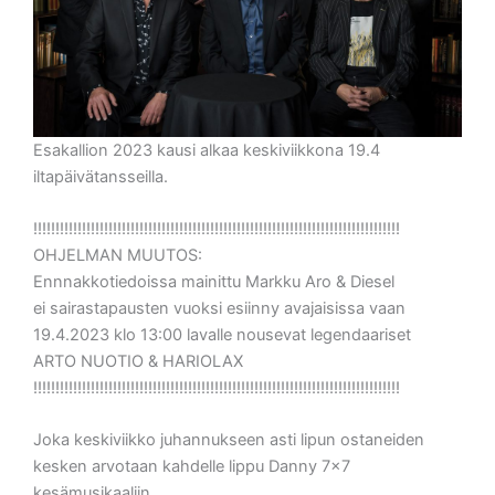
Esakallion 2023 kausi alkaa keskiviikkona 19.4
iltapäivätansseilla.
!!!!!!!!!!!!!!!!!!!!!!!!!!!!!!!!!!!!!!!!!!!!!!!!!!!!!!!!!!!!!!!!!!!!!!!!!!!!!!!!!!!
OHJELMAN MUUTOS:
Ennnakkotiedoissa mainittu Markku Aro & Diesel
ei sairastapausten vuoksi esiinny avajaisissa vaan
19.4.2023 klo 13:00 lavalle nousevat legendaariset
ARTO NUOTIO & HARIOLAX
!!!!!!!!!!!!!!!!!!!!!!!!!!!!!!!!!!!!!!!!!!!!!!!!!!!!!!!!!!!!!!!!!!!!!!!!!!!!!!!!!!!
Joka keskiviikko juhannukseen asti lipun ostaneiden
kesken arvotaan kahdelle lippu Danny 7x7
kesämusikaaliin.