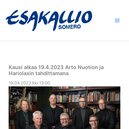
Siirry
sisältöön
Kausi alkaa 19.4.2023 Arto Nuotion ja
Hariolaxin tahdittamana
19.04.2023 klo 13:00