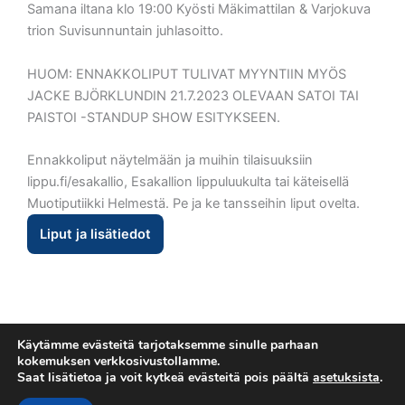
Samana iltana klo 19:00 Kyösti Mäkimattilan & Varjokuva
trion Suvisunnuntain juhlasoitto.
HUOM: ENNAKKOLIPUT TULIVAT MYYNTIIN MYÖS
JACKE BJÖRKLUNDIN 21.7.2023 OLEVAAN SATOI TAI
PAISTOI -STANDUP SHOW ESITYKSEEN.
Ennakkoliput näytelmään ja muihin tilaisuuksiin
lippu.fi/esakallio, Esakallion lippuluukulta tai käteisellä
Muotiputiikki Helmestä. Pe ja ke tansseihin liput ovelta.
Liput ja lisätiedot
Käytämme evästeitä tarjotaksemme sinulle parhaan
kokemuksen verkkosivustollamme.
Saat lisätietoa ja voit kytkeä evästeitä pois päältä
asetuksista
.
Tietosuojaseloste
Copyright © 2026 Esakallio