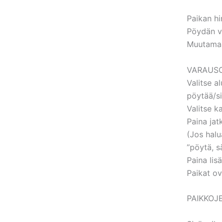
Paikan hi
Pöydän v
Muutamaa
VARAUSO
Valitse a
pöytää/si
Valitse k
Paina jat
(Jos halu
”pöytä, s
Paina lisä
Paikat ov
PAIKKOJE