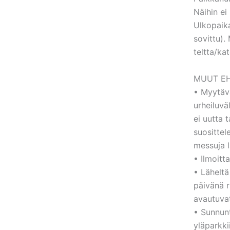
Näihin ei
Ulkopaika
sovittu).
teltta/ka
MUUT EH
• Myytävä
urheiluvä
ei uutta 
suositte
messuja l
• Ilmoitt
• Läheltä
päivänä 
avautuvat
• Sunnunt
yläparkki