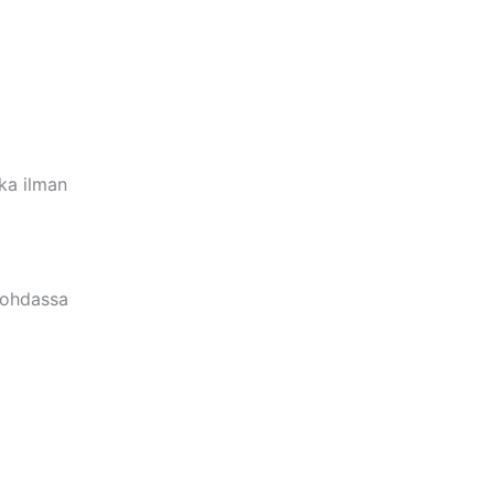
ka ilman
 kohdassa