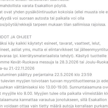
 mahdollista varata Esakallion pöytiä.
t ovat yhden pysäköintiruudun kokoisia (ellei muusta ole e
 Myydä voi suoraan autosta tai paikalla voi olla
tos/pöytiä/rekkejä tarpeen mukaan tilan sallimissa rajoissa.
DOT JA OHJEET
ksi käy kaikki käytetyt esineet, tavarat, vaatteet, lelut,
lineet, astiat yms, mutta ei elintarvikkeet tai jälleenmyyntituo
tavaraa (pl. kierrätysmateriaalista tehdyt). Käsityö tuotteille
lemme Kevät-Ruokava messuja la 28.3.2026 tai Joulu-Ruok
a-su 21.-22.11.2026
autuminen päättyy perjantaina 22.5.2026 klo 23:59
 tulevien myyjien toivotaan tuovan myyntituotteensa jo ede
ruuhkan välttämiseksi klo 13.00-19.00. Sunnuntaiaamuna ov
 myyjille klo 8.00. Myyjien tulee olla paikalla viimeistään kl
aiaamuna kannattaa varautua jonotukseen, sillä Esakallion
in voidaan ottaa vain tietty määrä autoja kerrallaan purka