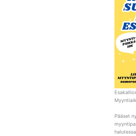
Esakallio
Myyntiaik
Pääset ny
myyntipa
halutess