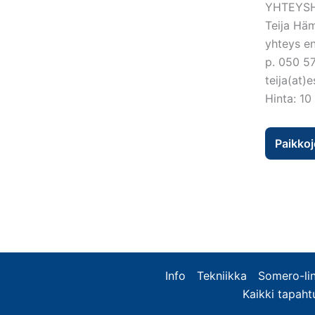
YHTEYSH
Teija Hä
yhteys ens
p. 050 5
teija(at)e
Hinta: 10
Paikkoj
Info
Tekniikka
Somero-lin
Kaikki tapah