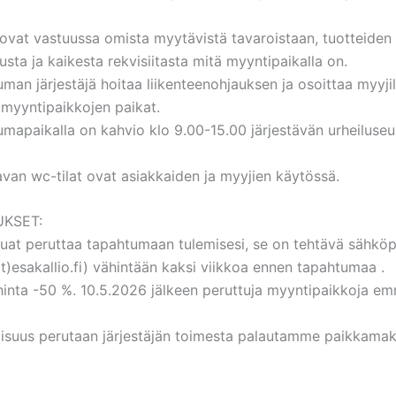
ovat vastuussa omista myytävistä tavaroistaan, tuotteiden
lusta ja kaikesta rekvisiitasta mitä myyntipaikalla on.
man järjestäjä hoitaa liikenteenohjauksen ja osoittaa myyjil
myyntipaikkojen paikat.
mapaikalla on kahvio klo 9.00-15.00 järjestävän urheiluseu
avan wc-tilat ovat asiakkaiden ja myyjien käytössä.
KSET:
luat peruttaa tapahtumaan tulemisesi, se on tehtävä sähköp
t)esakallio.fi) vähintään kaksi viikkoa ennen tapahtumaa .
hinta -50 %. 10.5.2026 jälkeen peruttuja myyntipaikkoja e
laisuus perutaan järjestäjän toimesta palautamme paikkama