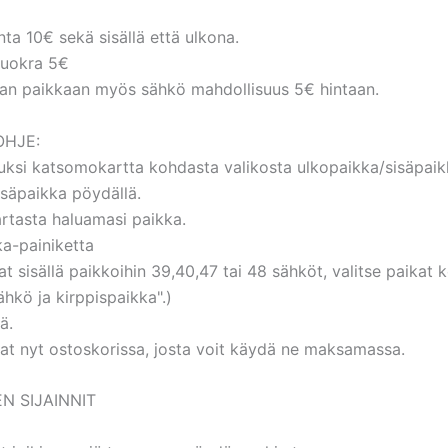
nta 10€ sekä sisällä että ulkona.
uokra 5€
n paikkaan myös sähkö mahdollisuus 5€ hintaan.
HJE:
luksi katsomokartta kohdasta valikosta ulkopaikka/sisäpaik
säpaikka pöydällä.
artasta haluamasi paikka.
ka-painiketta
at sisällä paikkoihin 39,40,47 tai 48 sähköt, valitse paikat
ähkö ja kirppispaikka".)
ä.
at nyt ostoskorissa, josta voit käydä ne maksamassa.
N SIJAINNIT