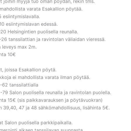
t joihin myyjä tuo oman pöydän, rekin tms.
 mahdollista varata Esakallion pöytää.
5 esiintymislavalla.
10 esiintymislavan edessä.
-20 Helsingintien puolisella reunalla.
-26 tanssilattian ja ravintolan väliaidan vieressä.
n leveys max 2m.
nta 10€
t, joissa Esakallion pöytä.
kkoja ei mahdollista varata ilman pöytää.
-62 tanssilattialla
-79 Salon puolisella reunalla ja ravintolan puolella.
nta 15€ (sis paikkavarauksen ja pöytävuokran)
n 39,40, 47 ja 48 sähkömahdollisuus, lisähinta 5€.
t Salon puolisella parkkipaikalla.
erointi alkaen tanssilavan suunnasta.