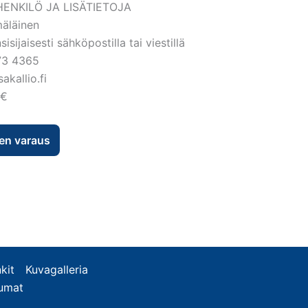
ENKILÖ JA LISÄTIETOJA
mäläinen
isijaisesti sähköpostilla tai viestillä
73 4365
sakallio.fi
 €
en varaus
kit
Kuvagalleria
tumat