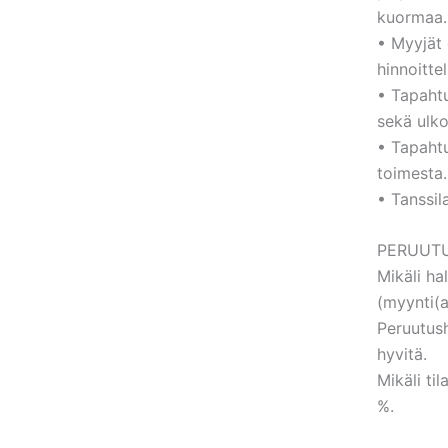
kuormaa.
• Myyjät 
hinnoitte
• Tapahtu
sekä ulko
• Tapahtu
toimesta.
• Tanssil
PERUUTU
Mikäli ha
(myynti(a
Peruutus
hyvitä.
Mikäli ti
%.