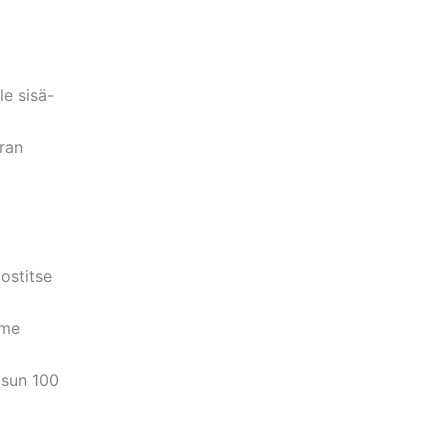
le sisä-
ran
ostitse
mme
ksun 100