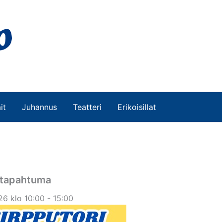
it
Juhannus
Teatteri
Erikoisillat
stapahtuma
6 klo 10:00 - 15:00