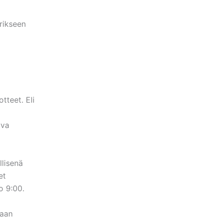
rikseen
tteet. Eli
ava
llisenä
et
o 9:00.
maan