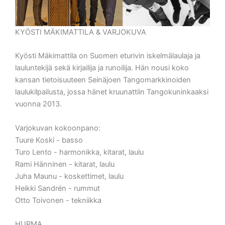
KYÖSTI MÄKIMATTILA & VARJOKUVA
Kyösti Mäkimattila on Suomen eturivin iskelmälaulaja ja
lauluntekijä sekä kirjailija ja runoilija. Hän nousi koko
kansan tietoisuuteen Seinäjoen Tangomarkkinoiden
laulukilpailusta, jossa hänet kruunattiin Tangokuninkaaksi
vuonna 2013.
Varjokuvan kokoonpano:
Tuure Koski - basso
Turo Lento - harmonikka, kitarat, laulu
Rami Hänninen - kitarat, laulu
Juha Maunu - koskettimet, laulu
Heikki Sandrén - rummut
Otto Toivonen - tekniikka
HURMA