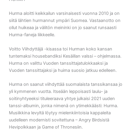
Hurma aloitti keikkailun varsinaisesti vuonna 2010 ja on
siitä lähtien hurmannut ympäri Suomea. Vastaanotto on
ollut huikeaa ja välitön meininki on jo saanut runsaasti
Hurma-faneja liikkeelle.
Voitto Viihdyttäjä -kisassa toi Hurman koko kansan
tuntemaksi housebandiksi Kesäillan valssi – ohjelmassa.
Hurma on valittu Vuoden tanssittajatulokkaaksi ja
Vuoden tanssittajaksi ja huima suosio jatkuu edelleen.
Hurma on saanut viihdyttää suomalaista tanssikansaa jo
yli kymmenen vuotta. Itseään leppoisasti laulu- ja
soitinyhtyeeksi tituleeraava yhtye julkaisi 2021 uuden
tanssi-albumin, jonka nimenä on ytimekkäästi: Hurma.
Musiikkina levyltä löytyy mielenkiintoisia kappaleita
uudelleen modernisti sovitettuna – Angry Birdsistä
Hevipolkkaan ja Game of Thronesiin.