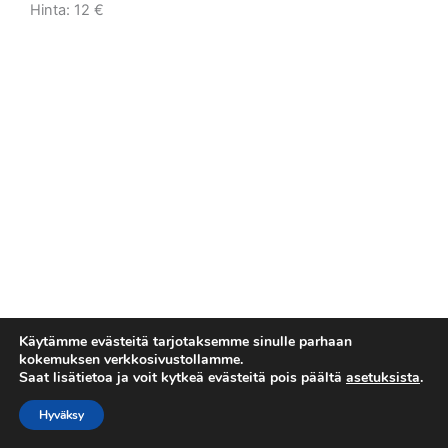
Hinta: 12 €
Käytämme evästeitä tarjotaksemme sinulle parhaan
kokemuksen verkkosivustollamme.
Saat lisätietoa ja voit kytkeä evästeitä pois päältä
asetuksista
.
Tietosuojaseloste
Copyright © 2026 Esakallio
Hyväksy