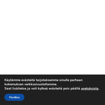
Käytämme evästeitä tarjotaksemme sinulle parhaan
kokemuksen verkkosivustollamme.
Saat lisätietoa ja voit kytkeä evästeitä pois päältä
asetuksista
.
Tietosuojaseloste
Copyright © 2026 Esakallio
Hyväksy