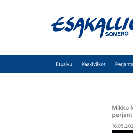
Siirry
sisältöön
Etusivu
Keskiviikot
Perjanta
Mikko M
perjant
16.05.202