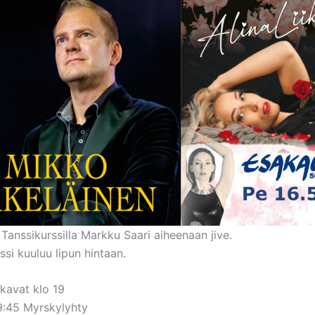
 Tanssikurssilla Markku Saari aiheenaan jive.
ssi kuuluu lipun hintaan.
lkavat klo 19
9:45 Myrskylyhty