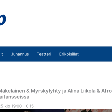
it
Juhannus
Teatteri
Erikoisillat
äkeläinen & Myrskylyhty ja Alina Liikola & Afro
aitansseissa
5 klo 19:00 - 0:15