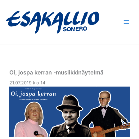
Siirry
sisältöön
Oi, jospa kerran -musiikkinäytelmä
21.07.2019 klo 14