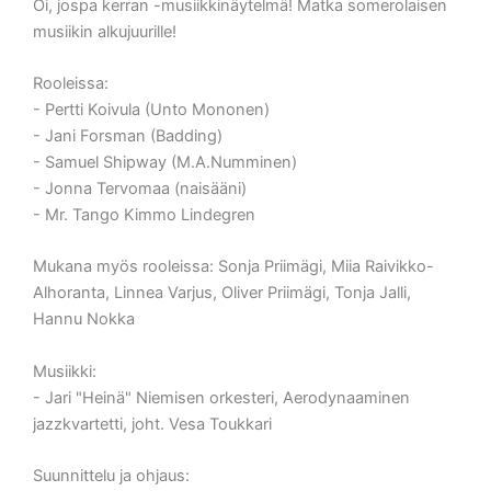
Oi, jospa kerran -musiikkinäytelmä! Matka somerolaisen
musiikin alkujuurille!
Rooleissa:
- Pertti Koivula (Unto Mononen)
- Jani Forsman (Badding)
- Samuel Shipway (M.A.Numminen)
- Jonna Tervomaa (naisääni)
- Mr. Tango Kimmo Lindegren
Mukana myös rooleissa: Sonja Priimägi, Miia Raivikko-
Alhoranta, Linnea Varjus, Oliver Priimägi, Tonja Jalli,
Hannu Nokka
Musiikki:
- Jari "Heinä" Niemisen orkesteri, Aerodynaaminen
jazzkvartetti, joht. Vesa Toukkari
Suunnittelu ja ohjaus: