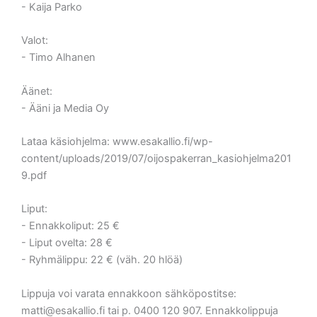
- Kaija Parko
Valot:
- Timo Alhanen
Äänet:
- Ääni ja Media Oy
Lataa käsiohjelma: www.esakallio.fi/wp-
content/uploads/2019/07/oijospakerran_kasiohjelma201
9.pdf
Liput:
- Ennakkoliput: 25 €
- Liput ovelta: 28 €
- Ryhmälippu: 22 € (väh. 20 hlöä)
Lippuja voi varata ennakkoon sähköpostitse:
matti@esakallio.fi tai p. 0400 120 907. Ennakkolippuja