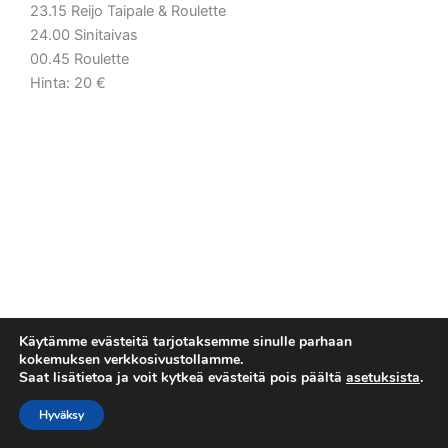
23.15 Reijo Taipale & Roulette
24.00 Sinitaivas
00.45 Roulette
Hinta: 20 €
Käytämme evästeitä tarjotaksemme sinulle parhaan
kokemuksen verkkosivustollamme.
Saat lisätietoa ja voit kytkeä evästeitä pois päältä
asetuksista
.
Tietosuojaseloste
Copyright © 2026 Esakallio
Hyväksy