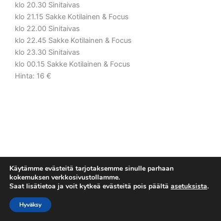
klo 20.30 Sinitaivas
klo 21.15 Sakke Kotilainen & Focus
klo 22.00 Sinitaivas
klo 22.45 Sakke Kotilainen & Focus
klo 23.30 Sinitaivas
klo 00.15 Sakke Kotilainen & Focus
Hinta: 16 €
Käytämme evästeitä tarjotaksemme sinulle parhaan
kokemuksen verkkosivustollamme.
Saat lisätietoa ja voit kytkeä evästeitä pois päältä
asetuksista
.
Tietosuojaseloste
Copyright © 2026 Esakallio
Hyväksy