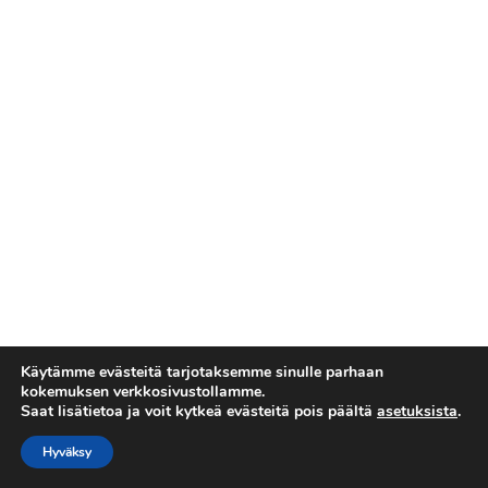
Käytämme evästeitä tarjotaksemme sinulle parhaan
kokemuksen verkkosivustollamme.
Saat lisätietoa ja voit kytkeä evästeitä pois päältä
asetuksista
.
Tietosuojaseloste
Copyright © 2026 Esakallio
Hyväksy