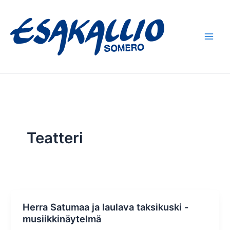
Siirry
sisältöön
Teatteri
Herra Satumaa ja laulava taksikuski -
musiikkinäytelmä