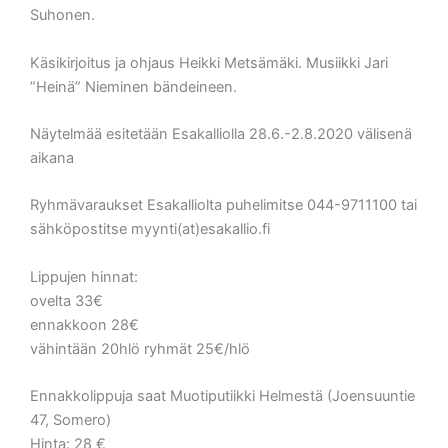
Suhonen.
Käsikirjoitus ja ohjaus Heikki Metsämäki. Musiikki Jari
”Heinä” Nieminen bändeineen.
Näytelmää esitetään Esakalliolla 28.6.-2.8.2020 välisenä
aikana
Ryhmävaraukset Esakalliolta puhelimitse 044-9711100 tai
sähköpostitse myynti(at)esakallio.fi
Lippujen hinnat:
ovelta 33€
ennakkoon 28€
vähintään 20hlö ryhmät 25€/hlö
Ennakkolippuja saat Muotiputiikki Helmestä (Joensuuntie
47, Somero)
Hinta: 28 €