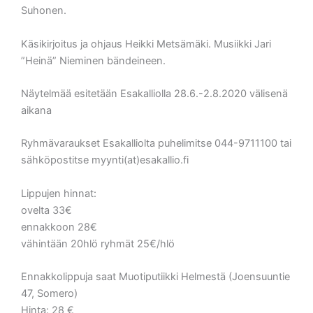
Suhonen.
Käsikirjoitus ja ohjaus Heikki Metsämäki. Musiikki Jari
”Heinä” Nieminen bändeineen.
Näytelmää esitetään Esakalliolla 28.6.-2.8.2020 välisenä
aikana
Ryhmävaraukset Esakalliolta puhelimitse 044-9711100 tai
sähköpostitse myynti(at)esakallio.fi
Lippujen hinnat:
ovelta 33€
ennakkoon 28€
vähintään 20hlö ryhmät 25€/hlö
Ennakkolippuja saat Muotiputiikki Helmestä (Joensuuntie
47, Somero)
Hinta: 28 €