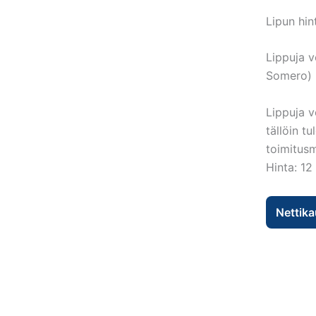
Lipun hin
Lippuja v
Somero) k
Lippuja v
tällöin tu
toimitusm
Hinta: 12
Nettik