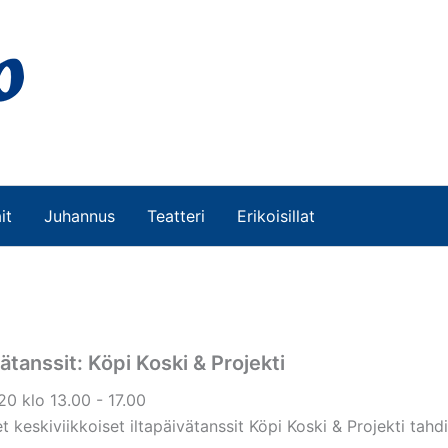
it
Juhannus
Teatteri
Erikoisillat
vätanssit: Köpi Koski & Projekti
0 klo 13.00 - 17.00
et keskiviikkoiset iltapäivätanssit Köpi Koski & Projekti tah