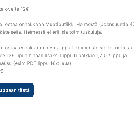
ta ovelta 12€
oi ostaa ennakkoon Muotiputiikki Helmestä (Joensuuntie 47
äteisellä. Helmessä ei erillisiä toimituskuluja.
oi ostaa ennakkoon myös lippu.fi toimipisteistä tai nettikau
lee 12€ lipun hinnan lisäksi Lippu.fi palkkio 1,20€/lippu ja
aksu (esim PDF lippu 1€/tilaus)
 €
auppaan tästä