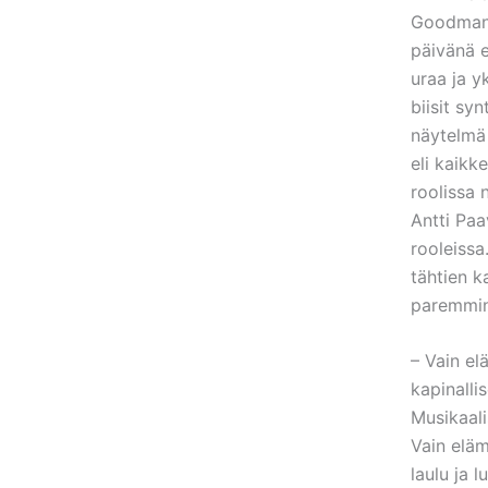
Goodmanin
päivänä e
uraa ja y
biisit sy
näytelmä 
eli kaikk
roolissa 
Antti Paa
rooleissa
tähtien 
paremmin
– Vain e
kapinalli
Musikaali
Vain eläm
laulu ja 