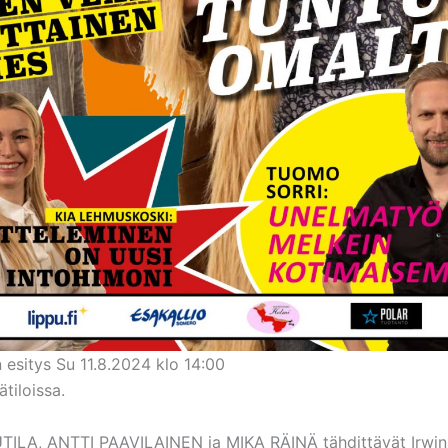
 esitys Su 11.8.2024 klo 14:00
ätiloissa.
TILA, ANTTI PAAVILAINEN ja MIKA RÄINÄ tähdittävät Irwin