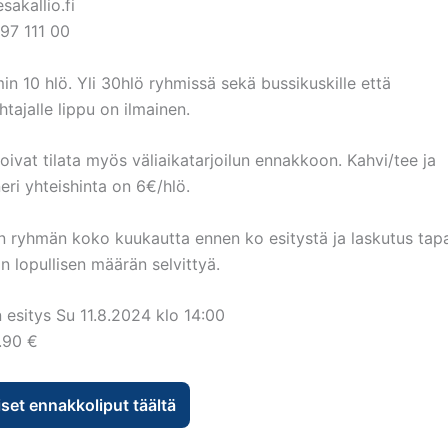
akallio.fi
97 111 00
n 10 hlö. Yli 30hlö ryhmissä sekä bussikuskille että
tajalle lippu on ilmainen.
ivat tilata myös väliaikatarjoilun ennakkoon. Kahvi/tee ja
neri yhteishinta on 6€/hlö.
n ryhmän koko kuukautta ennen ko esitystä ja laskutus tap
on lopullisen määrän selvittyä.
 esitys Su 11.8.2024 klo 14:00
.90 €
iset ennakkoliput täältä