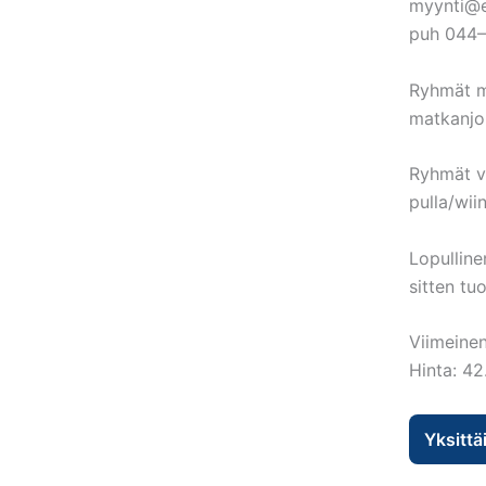
myynti@es
puh 044–
Ryhmät mi
matkanjoh
Ryhmät vo
pulla/wii
Lopulline
sitten tu
Viimeinen
Hinta: 42
Yksittä