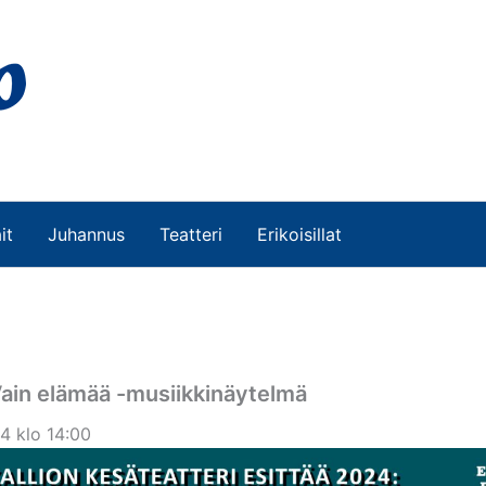
it
Juhannus
Teatteri
Erikoisillat
Vain elämää -musiikkinäytelmä
4 klo 14:00