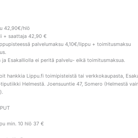
pu 42,90€/hlö
i + saattaja 42,90 €
ippupisteessä palvelumaksu 4,10€/lippu + toimitusmaksu
us.
ja Esakalliolla ei peritä palvelu- eikä toimitusmaksua.
oit hankkia Lippu.fi toimipisteistä tai verkkokaupasta, Esaka
tiputiikki Helmestä. Joensuuntie 47, Somero (Helmestä vai
).
IPUT
pu min. 10 hlö 37 €