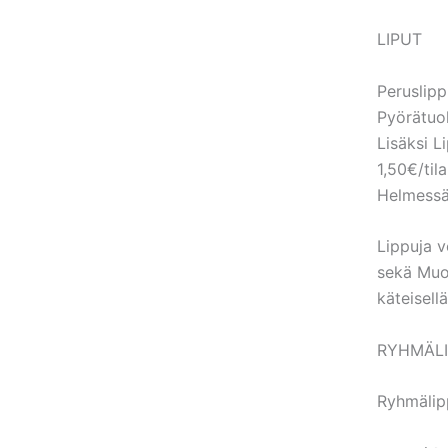
LIPUT
Peruslip
Pyörätuol
Lisäksi L
1,50€/tila
Helmessä 
Lippuja v
sekä Muo
käteisellä
RYHMÄL
Ryhmälip