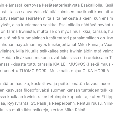
 elämästä kertovaa kesäteatteriesitystä Esakalliolla. Kes
nsi-iltansa saava Vain elämää -niminen musikaali kunnioitta
ksityiselämää seuraten niitä siitä hetkestä alkaen, kun ensi
ntyivät, aina kuolemaan saakka. Esakalliolla nähtävä hyväntu
on tarina Irwinistä, mutta se on myös musiikkia, tanssia, h
ea sitä mitä suomalainen kesäteatteri parhaimmillaan on. Irw
nähdään näytelmän myös käsikirjoittanut Mika Räinä ja Vex
vilainen. Miia Nuutila seikkailee sekä Irwinin äidin että vaim
. Heidän lisäkseen mukana ovat lukuisissa eri rooleissaan Ta
kanssa -kisasta tuttu tanssija KIA LEHMUSKOSKI sekä muus
 tunnettu TUOMO SORRI. Musikaalin ohjaa OLKA HORILA.
lämää on hauska, koskettava ja peittelemätön kuvaus nuore
sen kasvusta filosofoivaksi suomen kansan tunteiden tulkiksi
ssa kuullaan Irwinin rakastetuimpia kappaleita, kuten Ei tip
ää, Ryysyranta, St. Pauli ja Reeperbahn, Rentun ruusu, Viim
lukuisia muita ikisuosikkeja, kertoo Mika Räinä.