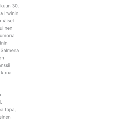
äkuun 30.
a Irwinin
mmäiset
ulinen
uumoria
inin
i Salmena
on
nssii
ikkona
n
.
pa tapa,
einen