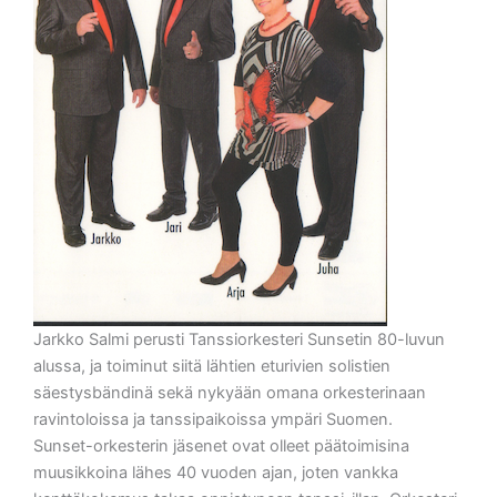
Jarkko Salmi perusti Tanssiorkesteri Sunsetin 80-luvun
alussa, ja toiminut siitä lähtien eturivien solistien
säestysbändinä sekä nykyään omana orkesterinaan
ravintoloissa ja tanssipaikoissa ympäri Suomen.
Sunset-orkesterin jäsenet ovat olleet päätoimisina
muusikkoina lähes 40 vuoden ajan, joten vankka