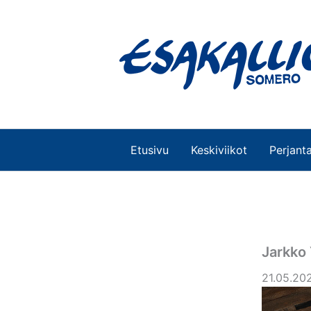
Siirry
sisältöön
Etusivu
Keskiviikot
Perjanta
Jarkko 
21.05.202