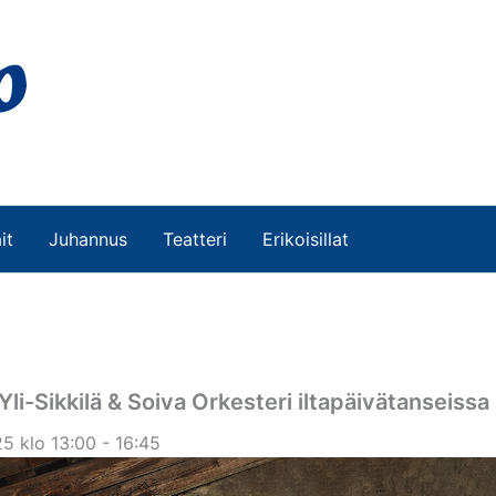
it
Juhannus
Teatteri
Erikoisillat
Yli-Sikkilä & Soiva Orkesteri iltapäivätanseissa
5 klo 13:00 - 16:45