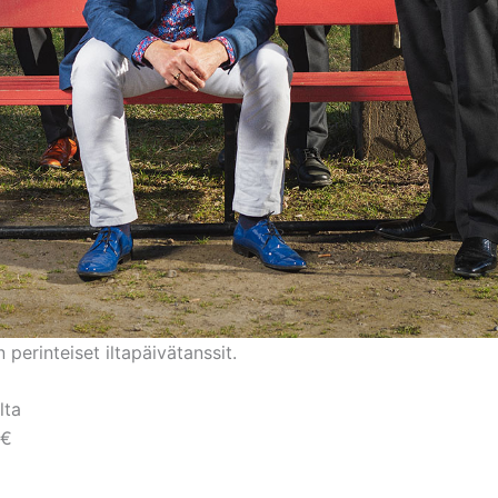
 perinteiset iltapäivätanssit.
lta
 €