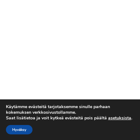
Käytämme evästeitä tarjotaksemme sinulle parhaan
kokemuksen verkkosivustollamme.
Saat lisätietoa ja voit kytkeä evästeitä pois päältä
asetuksista
.
Tietosuojaseloste
Copyright © 2026 Esakallio
Hyväksy