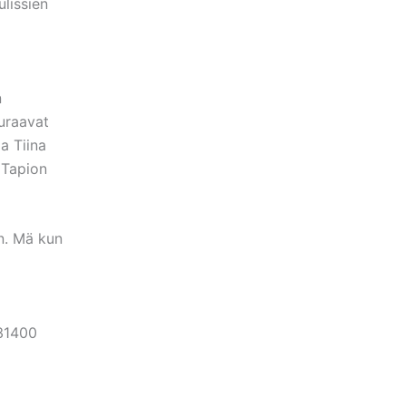
ulissien
n
euraavat
a Tiina
 Tapion
in. Mä kun
 31400