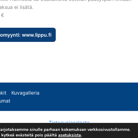
ksua ei lisätä.
 €
omyynti: www.lippu.fi
kit
Kuvagalleria
tumat
Tietosuojaseloste
tarjotaksemme sinulle parhaan kokemuksen verkkosivustollamme.
Copyright © 2026 Esakallio
it kytkeä evästeitä pois päältä
asetuksista
.