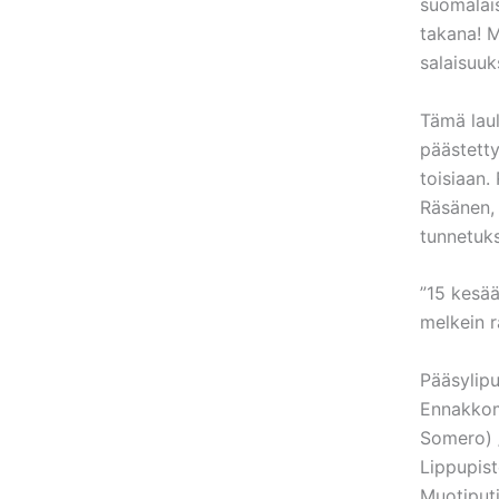
suomalais
takana! M
salaisuuks
Tämä laul
päästetty
toisiaan.
Räsänen, 
tunnetuks
”15 kesää
melkein 
Pääsylip
Ennakkomy
Somero) /
Lippupist
Muotiputi