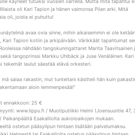
ille käyneet tutuiksi vuosien varrella. Mutta mitä tapahtui k
illaista oli Kari Tapion ja hänen vaimonsa Piian arki. Mitä
ia oli, joista ei puhuttu!
unäytelmä avaa ovia sinne, mihin aikaisemmin ei ole ketää
, Kari Tapion kotiin ja arkipäivään. Värikkäät tapahtumat s
 Rooleissa nähdään tangokuningattaret Marita Taavitsainen j
sekä tangoprinssi Markku Uhlbäck ja Juse Venäläinen. Kari
i tekemät laulut säestää elävä orkesteri.
 mä salaa rakastin, mut tunteitani käsitteli hän kuin pakast
rakentamaan aloin lemmenpesää!”
ut ennakkoon: 25 €
ynti: www.lippu.fi / Muotiputiikki Helmi (Joensuuntie 47,
 Paikanpäältä Esakalliolta aukioloaikojen mukaan.
eeltä ostetun pääsylipun hintaan lisätään palvelumaksu.
ikki Helmestä tai Esakalliolta ostetun pääsylipun hintaan