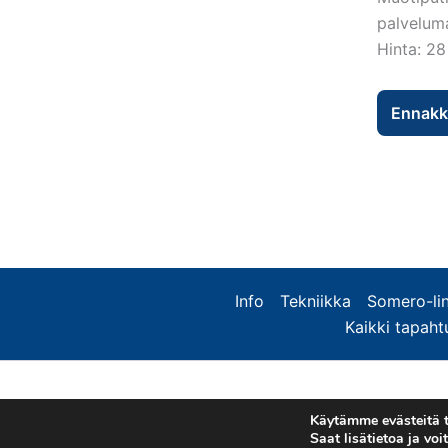
palveluma
Hinta: 28
Ennakk
Info
Tekniikka
Somero-lin
Kaikki tapah
Käytämme evästeitä 
Saat lisätietoa ja vo