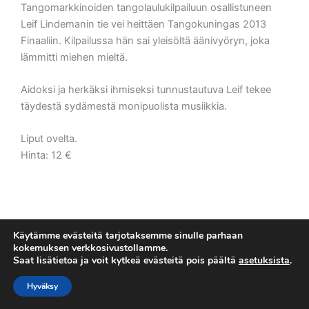
Tangomarkkinoiden tangolaulukilpailuun osallistuneen
Leif Lindemanin tie vei heittäen Tangokuningas 2013
Finaaliin. Kilpailussa hän sai yleisöltä äänivyöryn, joka
lämmitti miehen mieltä.
Aidoksi ja herkäksi ihmiseksi tunnustautuva Leif tekee
täydestä sydämestä monipuolista musiikkia.
Liput ovelta.
Hinta: 12 €
Käytämme evästeitä tarjotaksemme sinulle parhaan
kokemuksen verkkosivustollamme.
Saat lisätietoa ja voit kytkeä evästeitä pois päältä
asetuksista
.
Tietosuojaseloste
Copyright © 2026 Esakallio
Hyväksy