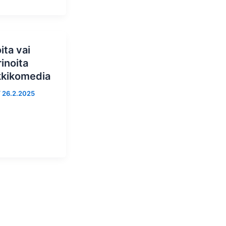
ita vai
rinoita
kkikomedia
/
26.2.2025