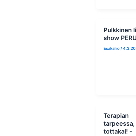
Pulkkinen l
show PER
Esakallio
/
4.3.2
Terapian
tarpeessa,
tottakai! -