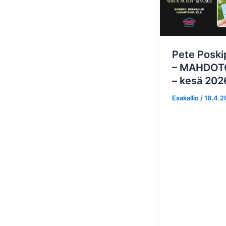
Pete Poski
– MAHDOT
– kesä 202
Esakallio
/
16.4.2