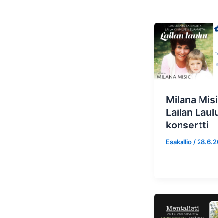
Milana Misi
Lailan Laul
konsertti
Esakallio
/
28.6.