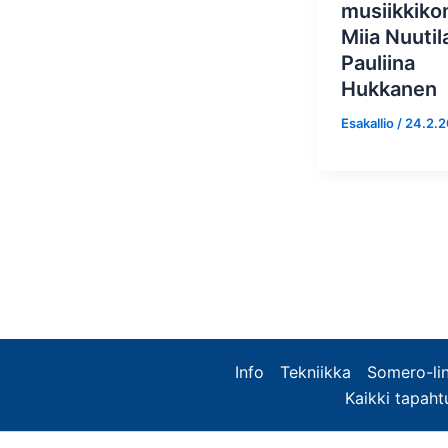
musiikkiko
Miia Nuutil
Pauliina
Hukkanen
Esakallio
/
24.2.
Info
Tekniikka
Somero-lin
Kaikki tapah