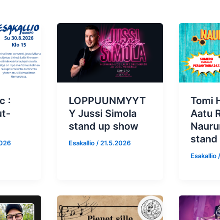
c :
LOPPUUNMYYT
Tomi 
ut-
Y Jussi Simola
Aatu R
stand up show
Nauru
stand
2026
Esakallio
/
21.5.2026
Esakallio