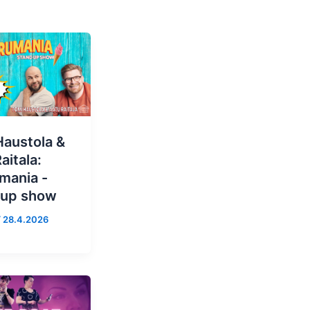
Haustola &
aitala:
mania -
 up show
/
28.4.2026