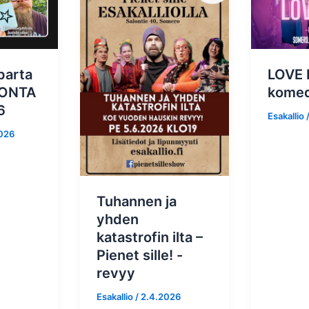
parta
LOVE 
ONTA
komed
6
Esakallio
026
Tuhannen ja
yhden
katastrofin ilta –
Pienet sille! -
revyy
Esakallio
/
2.4.2026