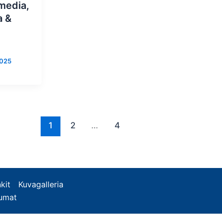
media,
a &
2025
1
2
…
4
kit
Kuvagalleria
tumat