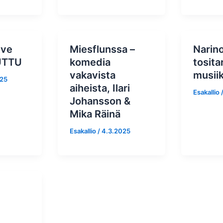
ive
Miesflunssa –
Narino
UTTU
komedia
tosita
vakavista
musii
025
aiheista, Ilari
Esakallio
Johansson &
Mika Räinä
Esakallio
/
4.3.2025