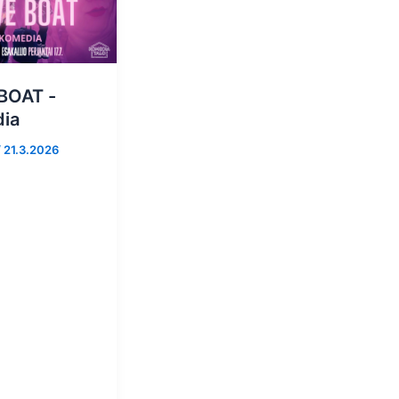
BOAT -
ia
/
21.3.2026